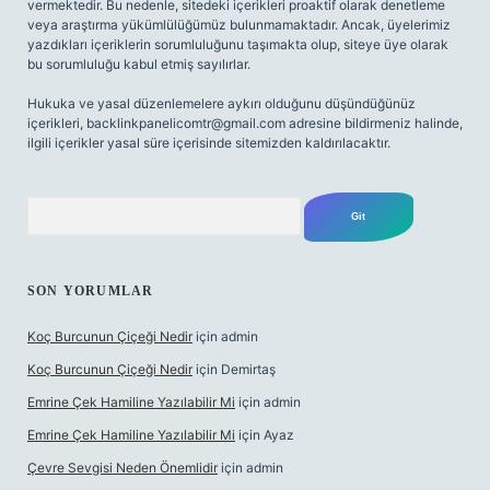
vermektedir. Bu nedenle, sitedeki içerikleri proaktif olarak denetleme
veya araştırma yükümlülüğümüz bulunmamaktadır. Ancak, üyelerimiz
yazdıkları içeriklerin sorumluluğunu taşımakta olup, siteye üye olarak
bu sorumluluğu kabul etmiş sayılırlar.
Hukuka ve yasal düzenlemelere aykırı olduğunu düşündüğünüz
içerikleri,
backlinkpanelicomtr@gmail.com
adresine bildirmeniz halinde,
ilgili içerikler yasal süre içerisinde sitemizden kaldırılacaktır.
Arama
SON YORUMLAR
Koç Burcunun Çiçeği Nedir
için
admin
Koç Burcunun Çiçeği Nedir
için
Demirtaş
Emrine Çek Hamiline Yazılabilir Mi
için
admin
Emrine Çek Hamiline Yazılabilir Mi
için
Ayaz
Çevre Sevgisi Neden Önemlidir
için
admin