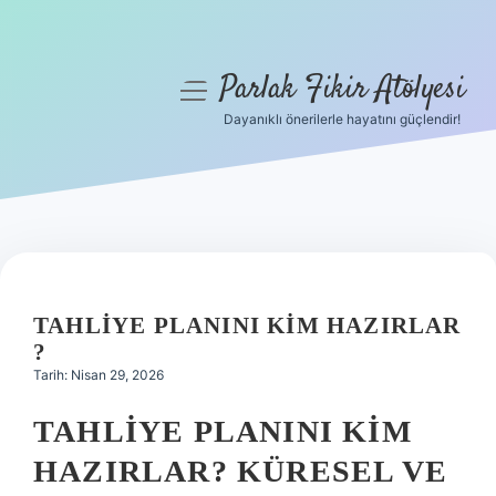
Parlak Fikir Atölyesi
menüyü
aç
Dayanıklı önerilerle hayatını güçlendir!
Anasayfa
Gizlilik Politikası
Yasal Uyarı
Hakkımızda
TAHLIYE PLANINI KIM HAZIRLAR
?
Tarih: Nisan 29, 2026
TAHLIYE PLANINI KIM
HAZIRLAR? KÜRESEL VE