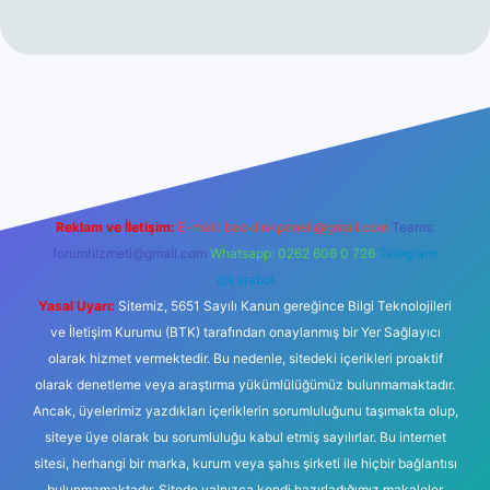
ino
Reklam ve İletişim:
E-mail:
backlinkpaneli@gmail.com
Teams:
forumhizmeti@gmail.com
Whatsapp: 0262 606 0 726
Telegram:
@karabul
Yasal Uyarı:
Sitemiz, 5651 Sayılı Kanun gereğince Bilgi Teknolojileri
ve İletişim Kurumu (BTK) tarafından onaylanmış bir Yer Sağlayıcı
olarak hizmet vermektedir. Bu nedenle, sitedeki içerikleri proaktif
olarak denetleme veya araştırma yükümlülüğümüz bulunmamaktadır.
Ancak, üyelerimiz yazdıkları içeriklerin sorumluluğunu taşımakta olup,
siteye üye olarak bu sorumluluğu kabul etmiş sayılırlar. Bu internet
sitesi, herhangi bir marka, kurum veya şahıs şirketi ile hiçbir bağlantısı
bulunmamaktadır. Sitede yalnızca kendi hazırladığımız makaleler