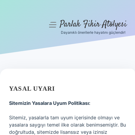
Parlak Fikir Atölyesi
menüyü
aç
Dayanıklı önerilerle hayatını güçlendir!
Anasayfa
Gizlilik Politikası
Yasal Uyarı
Hakkımızda
YASAL UYARI
Sitemizin Yasalara Uyum Politikası:
Sitemiz, yasalarla tam uyum içerisinde olmayı ve
yasalara saygıyı temel ilke olarak benimsemiştir. Bu
doğrultuda, sitemizde lisanssız veya izinsiz