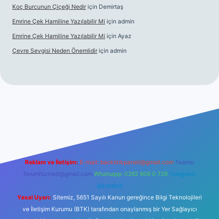
Koç Burcunun Çiçeği Nedir
için
Demirtaş
Emrine Çek Hamiline Yazılabilir Mi
için
admin
Emrine Çek Hamiline Yazılabilir Mi
için
Ayaz
Çevre Sevgisi Neden Önemlidir
için
admin
bet casino
Reklam ve İletişim:
E-mail:
backlinkpaneli@gmail.com
Teams:
forumhizmeti@gmail.com
Whatsapp: 0262 606 0 726
Telegram:
@karabul
Yasal Uyarı:
Sitemiz, 5651 Sayılı Kanun gereğince Bilgi Teknolojileri
ve İletişim Kurumu (BTK) tarafından onaylanmış bir Yer Sağlayıcı