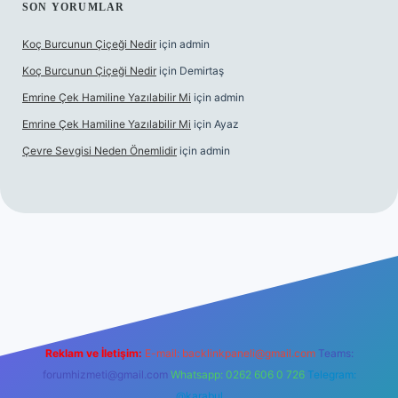
SON YORUMLAR
Koç Burcunun Çiçeği Nedir
için
admin
Koç Burcunun Çiçeği Nedir
için
Demirtaş
Emrine Çek Hamiline Yazılabilir Mi
için
admin
Emrine Çek Hamiline Yazılabilir Mi
için
Ayaz
Çevre Sevgisi Neden Önemlidir
için
admin
bet casino
Reklam ve İletişim:
E-mail:
backlinkpaneli@gmail.com
Teams:
forumhizmeti@gmail.com
Whatsapp: 0262 606 0 726
Telegram:
@karabul