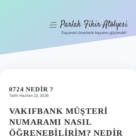
Parlak Fikir Atölyesi
menüyü
aç
Dayanıklı önerilerle hayatını güçlendir!
Anasayfa
Gizlilik Politikası
Yasal Uyarı
Hakkımızda
0724 NEDIR ?
Tarih: Haziran 22, 2026
VAKIFBANK MÜŞTERI
NUMARAMI NASIL
ÖĞRENEBILIRIM? NEDIR