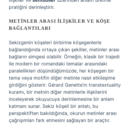
ilişkiler ve
semboller
üzerinden anlam üretme
pratiğini derinleştirir.
METINLER ARASI İLIŞKILER VE KÖŞE
BAĞLANTILARI
Sekizgenin köşeleri birbirine köşegenlerle
bağlandığında ortaya çıkan şekiller, metinler arası
bağların simgesi olabilir. Örneğin, klasik bir trajedi
ile modern bir romandaki temalar arasındaki
paralellikleri düşündüğümüzde, her köşegen bir
tema veya motifin diğer metinle nasıl etkileşime
girdiğini gösterir. Gérard Genette’in transtextuality
kuramı, bir metnin diğer metinlerle ilişkilerini
inceleyerek okuyucuya derinlemesine bir anlam
katmanı sunar. Sekiz köşeli bir anlatı, bu
perspektiften bakıldığında, okurun metinler arası
çağrışımları fark etmesini sağlayan bir araçtır.