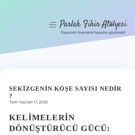
Parlak Fikir Atölyesi
menüyü
aç
Dayanıklı önerilerle hayatını güçlendir!
Anasayfa
Gizlilik Politikası
Yasal Uyarı
Hakkımızda
SEKIZGENIN KÖŞE SAYISI NEDIR
?
Tarih: Haziran 17, 2026
KELIMELERIN
DÖNÜŞTÜRÜCÜ GÜCÜ: