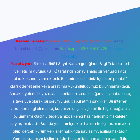
ino
Reklam ve İletişim:
E-mail:
backlinkpaneli@gmail.com
Teams:
forumhizmeti@gmail.com
Whatsapp: 0262 606 0 726
Telegram:
@karabul
Yasal Uyarı:
Sitemiz, 5651 Sayılı Kanun gereğince Bilgi Teknolojileri
ve İletişim Kurumu (BTK) tarafından onaylanmış bir Yer Sağlayıcı
olarak hizmet vermektedir. Bu nedenle, sitedeki içerikleri proaktif
olarak denetleme veya araştırma yükümlülüğümüz bulunmamaktadır.
Ancak, üyelerimiz yazdıkları içeriklerin sorumluluğunu taşımakta olup,
siteye üye olarak bu sorumluluğu kabul etmiş sayılırlar. Bu internet
sitesi, herhangi bir marka, kurum veya şahıs şirketi ile hiçbir bağlantısı
bulunmamaktadır. Sitede yalnızca kendi hazırladığımız makaleler
paylaşılmaktadır. Burada yer alan içerikler haber niteliği taşımamakta
olup, gerçek kurum ve kişiler hakkında paylaşım yapılmamaktadır.
Gerçek kurum ve kişiler ile isim benzerlikleri tamamen tesadüfidir.