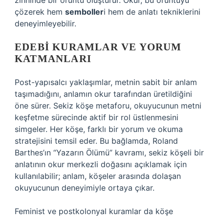
zihninde bir örüntü oluşturur. Okur, bu örüntüyü
çözerek hem
semboller
i hem de anlatı tekniklerini
deneyimleyebilir.
EDEBI KURAMLAR VE YORUM
KATMANLARI
Post-yapısalcı yaklaşımlar, metnin sabit bir anlam
taşımadığını, anlamın okur tarafından üretildiğini
öne sürer. Sekiz köşe metaforu, okuyucunun metni
keşfetme sürecinde aktif bir rol üstlenmesini
simgeler. Her köşe, farklı bir yorum ve okuma
stratejisini temsil eder. Bu bağlamda, Roland
Barthes’ın “Yazarın Ölümü” kavramı, sekiz köşeli bir
anlatının okur merkezli doğasını açıklamak için
kullanılabilir; anlam, köşeler arasında dolaşan
okuyucunun deneyimiyle ortaya çıkar.
Feminist ve postkolonyal kuramlar da köşe