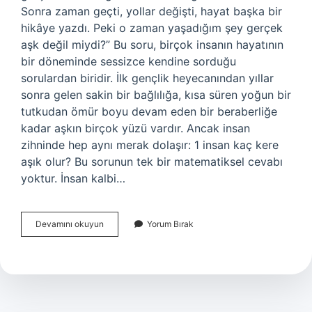
Sonra zaman geçti, yollar değişti, hayat başka bir
hikâye yazdı. Peki o zaman yaşadığım şey gerçek
aşk değil miydi?” Bu soru, birçok insanın hayatının
bir döneminde sessizce kendine sorduğu
sorulardan biridir. İlk gençlik heyecanından yıllar
sonra gelen sakin bir bağlılığa, kısa süren yoğun bir
tutkudan ömür boyu devam eden bir beraberliğe
kadar aşkın birçok yüzü vardır. Ancak insan
zihninde hep aynı merak dolaşır: 1 insan kaç kere
aşık olur? Bu sorunun tek bir matematiksel cevabı
yoktur. İnsan kalbi…
1
Devamını okuyun
Yorum Bırak
insan
kaç
kere
aşık
olur
?