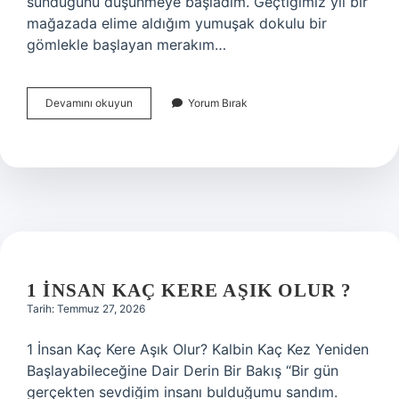
sunduğunu düşünmeye başladım. Geçtiğimiz yıl bir
mağazada elime aldığım yumuşak dokulu bir
gömlekle başlayan merakım…
%100
Devamını okuyun
Yorum Bırak
viskos
kumaş
nedir
?
1 INSAN KAÇ KERE AŞIK OLUR ?
Tarih: Temmuz 27, 2026
1 İnsan Kaç Kere Aşık Olur? Kalbin Kaç Kez Yeniden
Başlayabileceğine Dair Derin Bir Bakış “Bir gün
gerçekten sevdiğim insanı bulduğumu sandım.