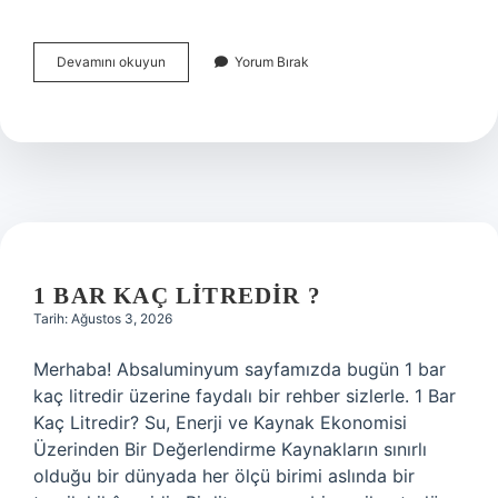
Ava
Devamını okuyun
Yorum Bırak
Avcı
nasıl
girilir
?
1 BAR KAÇ LITREDIR ?
Tarih: Ağustos 3, 2026
Merhaba! Absaluminyum sayfamızda bugün 1 bar
kaç litredir üzerine faydalı bir rehber sizlerle. 1 Bar
Kaç Litredir? Su, Enerji ve Kaynak Ekonomisi
Üzerinden Bir Değerlendirme Kaynakların sınırlı
olduğu bir dünyada her ölçü birimi aslında bir