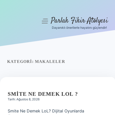
Parlak Fikir Atölyesi
menüyü
aç
Dayanıklı önerilerle hayatını güçlendir!
Anasayfa
Gizlilik Politikası
Yasal Uyarı
KATEGORI:
MAKALELER
Hakkımızda
SMITE NE DEMEK LOL ?
Tarih: Ağustos 8, 2026
Smite Ne Demek LoL? Dijital Oyunlarda