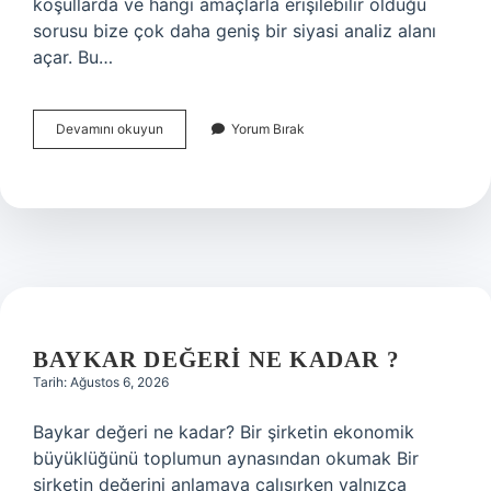
koşullarda ve hangi amaçlarla erişilebilir olduğu
sorusu bize çok daha geniş bir siyasi analiz alanı
açar. Bu…
Işbaşı
Devamını okuyun
Yorum Bırak
eğitim
yöntemleri
kimlere
verilir
?
BAYKAR DEĞERI NE KADAR ?
Tarih: Ağustos 6, 2026
Baykar değeri ne kadar? Bir şirketin ekonomik
büyüklüğünü toplumun aynasından okumak Bir
şirketin değerini anlamaya çalışırken yalnızca