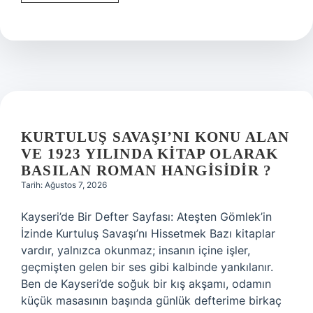
ne
demek
LoL
?
KURTULUŞ SAVAŞI’NI KONU ALAN
VE 1923 YILINDA KITAP OLARAK
BASILAN ROMAN HANGISIDIR ?
Tarih: Ağustos 7, 2026
Kayseri’de Bir Defter Sayfası: Ateşten Gömlek’in
İzinde Kurtuluş Savaşı’nı Hissetmek Bazı kitaplar
vardır, yalnızca okunmaz; insanın içine işler,
geçmişten gelen bir ses gibi kalbinde yankılanır.
Ben de Kayseri’de soğuk bir kış akşamı, odamın
küçük masasının başında günlük defterime birkaç