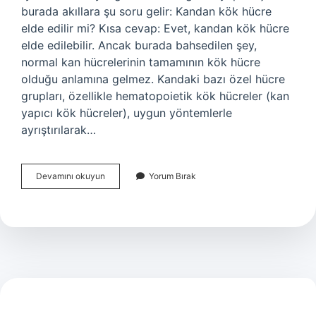
burada akıllara şu soru gelir: Kandan kök hücre
elde edilir mi? Kısa cevap: Evet, kandan kök hücre
elde edilebilir. Ancak burada bahsedilen şey,
normal kan hücrelerinin tamamının kök hücre
olduğu anlamına gelmez. Kandaki bazı özel hücre
grupları, özellikle hematopoietik kök hücreler (kan
yapıcı kök hücreler), uygun yöntemlerle
ayrıştırılarak…
Kandan
Devamını okuyun
Yorum Bırak
kök
hücre
elde
edilir
mi
?