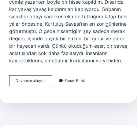
cümle yazarken böyle bir hisse kapıldım. Dışarıda
kar yavaş yavaş kaldırımları kaplıyordu. Sobanın
sıcaklığı odayı sararken elimde tuttuğum kitap beni
yıllar öncesine, Kurtuluş Savaşı’nın en zor günlerine
götürmüştü. O gece hissettiğim şey sadece merak
değildi. İçimde büyük bir hüzün, bir gurur ve garip
bir heyecan vardı. Çünkü okuduğum eser, bir savaş
anlatısından çok daha fazlasıydı. İnsanların
kaybettiklerini, umutlarını, korkularını ve yeniden…
Kurtuluş
Devamını okuyun
Yorum Bırak
Savaşı’nı
konu
alan
ve
1923
yılında
kitap
olarak
basılan
roman