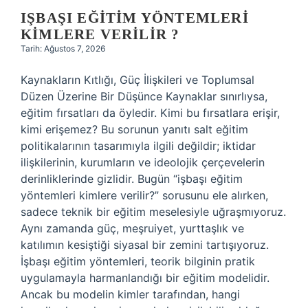
hangisidir
IŞBAŞI EĞITIM YÖNTEMLERI
?
KIMLERE VERILIR ?
Tarih: Ağustos 7, 2026
Kaynakların Kıtlığı, Güç İlişkileri ve Toplumsal
Düzen Üzerine Bir Düşünce Kaynaklar sınırlıysa,
eğitim fırsatları da öyledir. Kimi bu fırsatlara erişir,
kimi erişemez? Bu sorunun yanıtı salt eğitim
politikalarının tasarımıyla ilgili değildir; iktidar
ilişkilerinin, kurumların ve ideolojik çerçevelerin
derinliklerinde gizlidir. Bugün “işbaşı eğitim
yöntemleri kimlere verilir?” sorusunu ele alırken,
sadece teknik bir eğitim meselesiyle uğraşmıyoruz.
Aynı zamanda güç, meşruiyet, yurttaşlık ve
katılımın kesiştiği siyasal bir zemini tartışıyoruz.
İşbaşı eğitim yöntemleri, teorik bilginin pratik
uygulamayla harmanlandığı bir eğitim modelidir.
Ancak bu modelin kimler tarafından, hangi