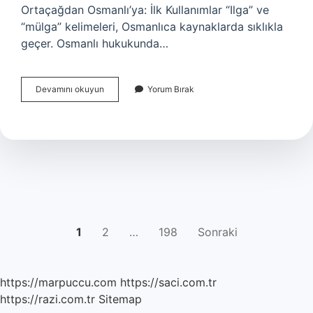
Ortaçağdan Osmanlı’ya: İlk Kullanımlar “Ilga” ve
“mülga” kelimeleri, Osmanlıca kaynaklarda sıklıkla
geçer. Osmanlı hukukunda…
Ilga
Devamını okuyun
Yorum Bırak
ve
mülga
ne
demek
?
YAZI
1
2
…
198
Sonraki
SAYFALAMASI
https://marpuccu.com
https://saci.com.tr
https://razi.com.tr
Sitemap