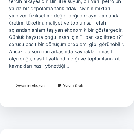
tercih hikâyesidir. Bir litre suyun, bir varil petrolün
ya da bir depolama tankındaki sıvının miktarı
yalnızca fiziksel bir değer değildir; aynı zamanda
üretim, tüketim, maliyet ve toplumsal refah
açısından anlam taşıyan ekonomik bir göstergedir.
Günlük hayatta çoğu insan için “1 bar kaç litredir?”
sorusu basit bir dönüşüm problemi gibi görünebilir.
Ancak bu sorunun arkasında kaynakların nasıl
ölçüldüğü, nasıl fiyatlandırıldığı ve toplumların kıt
kaynakları nasıl yönettiği…
1
Devamını okuyun
Yorum Bırak
bar
kaç
litredir
?