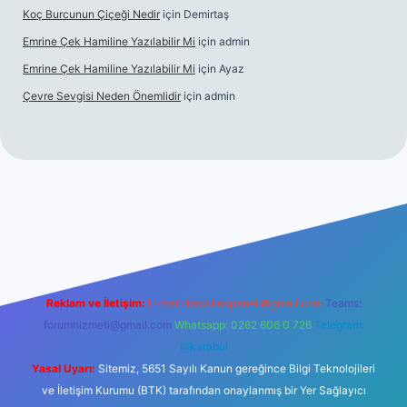
Koç Burcunun Çiçeği Nedir
için
Demirtaş
Emrine Çek Hamiline Yazılabilir Mi
için
admin
Emrine Çek Hamiline Yazılabilir Mi
için
Ayaz
Çevre Sevgisi Neden Önemlidir
için
admin
ilbet casino
Reklam ve İletişim:
E-mail:
backlinkpaneli@gmail.com
Teams:
forumhizmeti@gmail.com
Whatsapp: 0262 606 0 726
Telegram:
@karabul
Yasal Uyarı:
Sitemiz, 5651 Sayılı Kanun gereğince Bilgi Teknolojileri
ve İletişim Kurumu (BTK) tarafından onaylanmış bir Yer Sağlayıcı