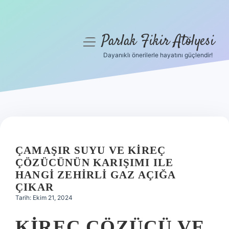
Parlak Fikir Atölyesi
menüyü
aç
Dayanıklı önerilerle hayatını güçlendir!
Anasayfa
Gizlilik Politikası
Yasal Uyarı
Hakkımızda
ÇAMAŞIR SUYU VE KIREÇ
ÇÖZÜCÜNÜN KARIŞIMI ILE
HANGI ZEHIRLI GAZ AÇIĞA
ÇIKAR
Tarih: Ekim 21, 2024
KIREÇ ÇÖZÜCÜ VE