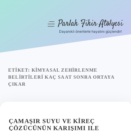
Parlak Fikir Atölyesi
menüyü
aç
Dayanıklı önerilerle hayatını güçlendir!
Anasayfa
Gizlilik Politikası
Yasal Uyarı
ETIKET:
KIMYASAL ZEHIRLENME
BELIRTILERI KAÇ SAAT SONRA ORTAYA
Hakkımızda
ÇIKAR
ÇAMAŞIR SUYU VE KIREÇ
ÇÖZÜCÜNÜN KARIŞIMI ILE