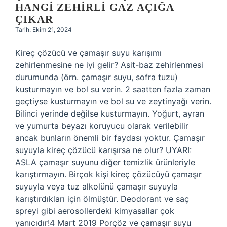
HANGI ZEHIRLI GAZ AÇIĞA
ÇIKAR
Tarih: Ekim 21, 2024
Kireç çözücü ve çamaşır suyu karışımı
zehirlenmesine ne iyi gelir? Asit-baz zehirlenmesi
durumunda (örn. çamaşır suyu, sofra tuzu)
kusturmayın ve bol su verin. 2 saatten fazla zaman
geçtiyse kusturmayın ve bol su ve zeytinyağı verin.
Bilinci yerinde değilse kusturmayın. Yoğurt, ayran
ve yumurta beyazı koruyucu olarak verilebilir
ancak bunların önemli bir faydası yoktur. Çamaşır
suyuyla kireç çözücü karışırsa ne olur? UYARI:
ASLA çamaşır suyunu diğer temizlik ürünleriyle
karıştırmayın. Birçok kişi kireç çözücüyü çamaşır
suyuyla veya tuz alkolünü çamaşır suyuyla
karıştırdıkları için ölmüştür. Deodorant ve saç
spreyi gibi aerosollerdeki kimyasallar çok
yanıcıdır!4 Mart 2019 Porçöz ve çamaşır suyu