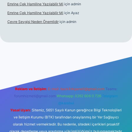
Emrine Çek Hamiline Yazılabilir Mi
için
admin
Emrine Çek Hamiline Yazılabilir Mi
için
Ayaz
Çevre Sevgisi Neden Önemlidir
için
admin
ino
Reklam ve İletişim:
E-mail:
backlinkpaneli@gmail.com
Teams:
forumhizmeti@gmail.com
Whatsapp: 0262 606 0 726
Telegram:
@karabul
Yasal Uyarı:
Sitemiz, 5651 Sayılı Kanun gereğince Bilgi Teknolojileri
ve İletişim Kurumu (BTK) tarafından onaylanmış bir Yer Sağlayıcı
olarak hizmet vermektedir. Bu nedenle, sitedeki içerikleri proaktif
olarak denetleme veya araştırma yükümlülüğümüz bulunmamaktadır.