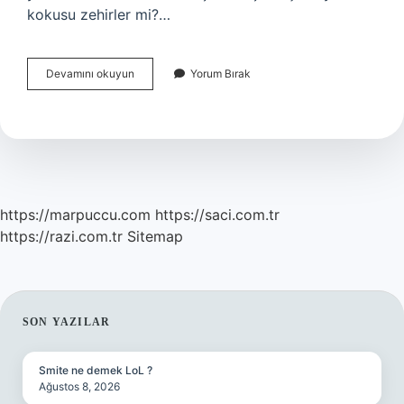
kokusu zehirler mi?…
Çamaşır
Devamını okuyun
Yorum Bırak
Suyu
Ve
Kireç
Çözücünün
Karışımı
Ile
Hangi
Zehirli
https://marpuccu.com
https://saci.com.tr
Gaz
https://razi.com.tr
Sitemap
Açığa
Çıkar
SIDEBAR
SON YAZILAR
Smite ne demek LoL ?
Ağustos 8, 2026