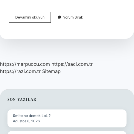
Çamaşır
Devamını okuyun
Yorum Bırak
Suyu
Ve
Kireç
Çözücünün
Karışımı
Ile
Hangi
Zehirli
https://marpuccu.com
https://saci.com.tr
Gaz
https://razi.com.tr
Sitemap
Açığa
Çıkar
SIDEBAR
SON YAZILAR
Smite ne demek LoL ?
Ağustos 8, 2026