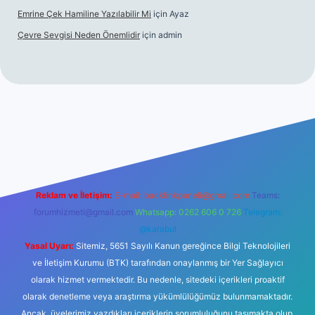
Emrine Çek Hamiline Yazılabilir Mi
için
Ayaz
Çevre Sevgisi Neden Önemlidir
için
admin
asino
Reklam ve İletişim:
E-mail:
backlinkpaneli@gmail.com
Teams:
forumhizmeti@gmail.com
Whatsapp: 0262 606 0 726
Telegram:
@karabul
Yasal Uyarı:
Sitemiz, 5651 Sayılı Kanun gereğince Bilgi Teknolojileri
ve İletişim Kurumu (BTK) tarafından onaylanmış bir Yer Sağlayıcı
olarak hizmet vermektedir. Bu nedenle, sitedeki içerikleri proaktif
olarak denetleme veya araştırma yükümlülüğümüz bulunmamaktadır.
Ancak, üyelerimiz yazdıkları içeriklerin sorumluluğunu taşımakta olup,