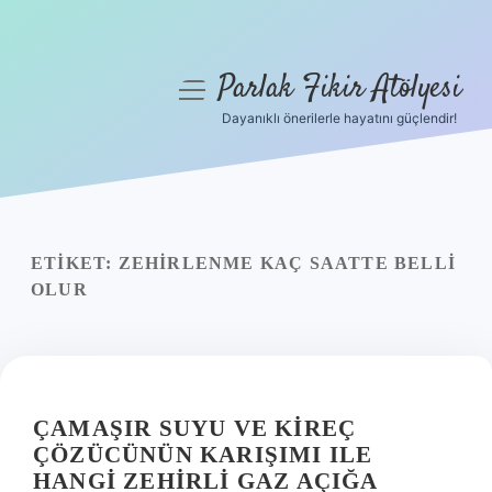
Parlak Fikir Atölyesi
menüyü
aç
Dayanıklı önerilerle hayatını güçlendir!
Anasayfa
Gizlilik Politikası
Yasal Uyarı
ETIKET:
ZEHIRLENME KAÇ SAATTE BELLI
OLUR
Hakkımızda
ÇAMAŞIR SUYU VE KIREÇ
ÇÖZÜCÜNÜN KARIŞIMI ILE
HANGI ZEHIRLI GAZ AÇIĞA