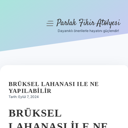
Parlak Fikir Atölyesi
menüyü
aç
Dayanıklı önerilerle hayatını güçlendir!
Anasayfa
Gizlilik Politikası
Yasal Uyarı
Hakkımızda
BRÜKSEL LAHANASI ILE NE
YAPILABILIR
Tarih: Eylül 7, 2024
BRÜKSEL
LAHANASI ILE NE