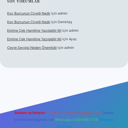
SON YORUMLAR
Koç Burcunun Çiçeği Nedir
için
admin
Koç Burcunun Çiçeği Nedir
için
Demirtaş
Emrine Çek Hamiline Yazılabilir Mi
için
admin
Emrine Çek Hamiline Yazılabilir Mi
için
Ayaz
Çevre Sevgisi Neden Önemlidir
için
admin
asino
Reklam ve İletişim:
E-mail:
backlinkpaneli@gmail.com
Teams:
forumhizmeti@gmail.com
Whatsapp: 0262 606 0 726
Telegram:
@karabul