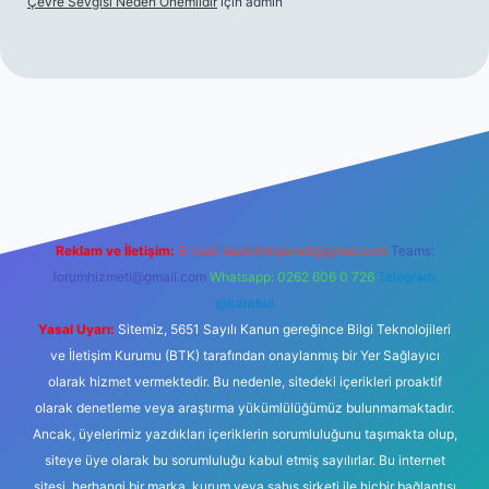
Çevre Sevgisi Neden Önemlidir
için
admin
no
Reklam ve İletişim:
E-mail:
backlinkpaneli@gmail.com
Teams:
forumhizmeti@gmail.com
Whatsapp: 0262 606 0 726
Telegram:
@karabul
Yasal Uyarı:
Sitemiz, 5651 Sayılı Kanun gereğince Bilgi Teknolojileri
ve İletişim Kurumu (BTK) tarafından onaylanmış bir Yer Sağlayıcı
olarak hizmet vermektedir. Bu nedenle, sitedeki içerikleri proaktif
olarak denetleme veya araştırma yükümlülüğümüz bulunmamaktadır.
Ancak, üyelerimiz yazdıkları içeriklerin sorumluluğunu taşımakta olup,
siteye üye olarak bu sorumluluğu kabul etmiş sayılırlar. Bu internet
sitesi, herhangi bir marka, kurum veya şahıs şirketi ile hiçbir bağlantısı