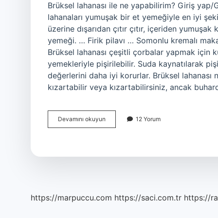
Brüksel lahanası ile ne yapabilirim? Giriş yap/G
lahanaları yumuşak bir et yemeğiyle en iyi şekil
üzerine dışarıdan çıtır çıtır, içeriden yumuşa
yemeği. … Firik pilavı … Somonlu kremalı makar
Brüksel lahanası çeşitli çorbalar yapmak için kul
yemekleriyle pişirilebilir. Suda kaynatılarak pişi
değerlerini daha iyi korurlar. Brüksel lahanası n
kızartabilir veya kızartabilirsiniz, ancak bu
Brüksel
Devamını okuyun
12 Yorum
Lahanası
Ile
Ne
Yapılabilir
https://marpuccu.com
https://saci.com.tr
https://r