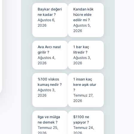
Baykar değeri
Kandan kök
ne kadar ?
hücre elde
Ağustos 6,
edilir mi ?
2026
Ağustos 5,
2026
Ava Avcı nasıl
1 bar kaç
girilir ?
litredir ?
Ağustos 4,
Ağustos 3,
2026
2026
%100 viskos
1 insan kaç
kumaş nedir ?
kere aşık olur
Ağustos 3,
?
2026
Temmuz 27,
2026
Ilga ve mülga
$1100 ne
ne demek ?
yapıyor ?
Temmuz 25,
Temmuz 24,
2026
2026