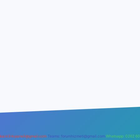
backlinkpaneli@gmail.com
Teams:
forumhizmeti@gmail.com
Whatsapp: 0262 60