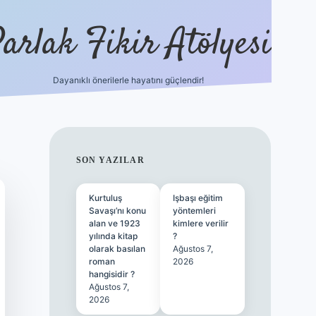
arlak Fikir Atölyesi
Dayanıklı önerilerle hayatını güçlendir!
ilbet casino
SIDEBAR
SON YAZILAR
Kurtuluş
Işbaşı eğitim
Savaşı’nı konu
yöntemleri
alan ve 1923
kimlere verilir
yılında kitap
?
olarak basılan
Ağustos 7,
roman
2026
hangisidir ?
Ağustos 7,
2026