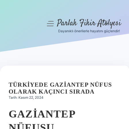
Parlak Fikir Atölyesi
menüyü
aç
Dayanıklı önerilerle hayatını güçlendir!
Anasayfa
Gizlilik Politikası
Yasal Uyarı
Hakkımızda
TÜRKIYEDE GAZIANTEP NÜFUS
OLARAK KAÇINCI SIRADA
Tarih: Kasım 22, 2024
GAZIANTEP
NÜFUSU