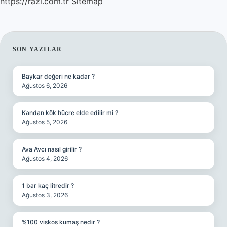
https://razi.com.tr
Sitemap
SIDEBAR
SON YAZILAR
Baykar değeri ne kadar ?
Ağustos 6, 2026
Kandan kök hücre elde edilir mi ?
Ağustos 5, 2026
Ava Avcı nasıl girilir ?
Ağustos 4, 2026
1 bar kaç litredir ?
Ağustos 3, 2026
%100 viskos kumaş nedir ?