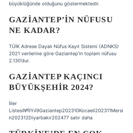
büyüklüğünde olduğunu göstermektedir.
GAZIANTEP’IN NÜFUSU
NE KADAR?
TÜİK Adrese Dayalı Nüfus Kayıt Sistemi (ADNKS)
2021 verilerine göre Gaziantep’in toplam nüfusu
2.130’dur.
GAZIANTEP KAÇINCI
BÜYÜKŞEHIR 2024?
İller
Listesi№İlYıl9Gaziantep202310Kocaeli202311Mersi
n202312Diyarbakır202477 satır daha