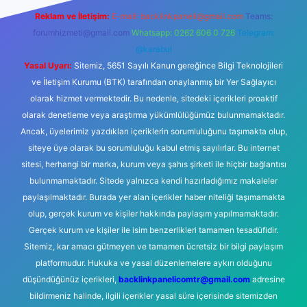
Reklam ve İletişim:
E-mail:
backlinkpaneli@gmail.com
Teams:
forumhizmeti@gmail.com
Whatsapp: 0262 606 0 726
Telegram:
@karabul
Yasal Uyarı:
Sitemiz, 5651 Sayılı Kanun gereğince Bilgi Teknolojileri
ve İletişim Kurumu (BTK) tarafından onaylanmış bir Yer Sağlayıcı
olarak hizmet vermektedir. Bu nedenle, sitedeki içerikleri proaktif
olarak denetleme veya araştırma yükümlülüğümüz bulunmamaktadır.
Ancak, üyelerimiz yazdıkları içeriklerin sorumluluğunu taşımakta olup,
siteye üye olarak bu sorumluluğu kabul etmiş sayılırlar. Bu internet
sitesi, herhangi bir marka, kurum veya şahıs şirketi ile hiçbir bağlantısı
bulunmamaktadır. Sitede yalnızca kendi hazırladığımız makaleler
paylaşılmaktadır. Burada yer alan içerikler haber niteliği taşımamakta
olup, gerçek kurum ve kişiler hakkında paylaşım yapılmamaktadır.
Gerçek kurum ve kişiler ile isim benzerlikleri tamamen tesadüfidir.
Sitemiz, kar amacı gütmeyen ve tamamen ücretsiz bir bilgi paylaşım
platformudur. Hukuka ve yasal düzenlemelere aykırı olduğunu
düşündüğünüz içerikleri,
backlinkpanelicomtr@gmail.com
adresine
bildirmeniz halinde, ilgili içerikler yasal süre içerisinde sitemizden