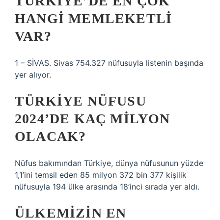
TÜRKIYE’DE EN ÇOK
HANGI MEMLEKETLI
VAR?
1 – SİVAS. Sivas 754.327 nüfusuyla listenin başında
yer alıyor.
TÜRKIYE NÜFUSU
2024’DE KAÇ MILYON
OLACAK?
Nüfus bakımından Türkiye, dünya nüfusunun yüzde
1,1’ini temsil eden 85 milyon 372 bin 377 kişilik
nüfusuyla 194 ülke arasında 18’inci sırada yer aldı.
ÜLKEMIZIN EN