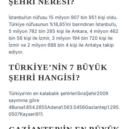
ŞEHRI NERESI?
İstanbul’un nüfusu 15 milyon 907 bin 951 kişi oldu.
Türkiye nüfusunun %18,65’ini barındıran İstanbul’u,
5 milyon 782 bin 285 kişi ile Ankara, 4 milyon 462
bin 56 kişi ile İzmir, 3 milyon 194 bin 720 kişi ile
İzmir ve 2 milyon 688 bin 4 kişi ile Antalya takip
ediyor.
TÜRKIYE’NIN 7 BÜYÜK
ŞEHRI HANGISI?
Türkiye’nin en kalabalık şehirleriSıraŞehir2009
sayımına göre
4Bursa1.854.2855Adana1.563.5456Gaziantep1.295.
0507Kayseri911.