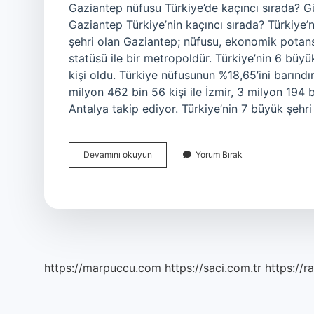
Gaziantep nüfusu Türkiye’de kaçıncı sırada? G
Gaziantep Türkiye’nin kaçıncı sırada? Türkiye’
şehri olan Gaziantep; nüfusu, ekonomik potansiy
statüsü ile bir metropoldür. Türkiye’nin 6 büyü
kişi oldu. Türkiye nüfusunun %18,65’ini barındı
milyon 462 bin 56 kişi ile İzmir, 3 milyon 194 b
Antalya takip ediyor. Türkiye’nin 7 büyük şehri
Türkiyede
Devamını okuyun
Yorum Bırak
Gaziantep
Nüfus
Olarak
Kaçıncı
Sırada
https://marpuccu.com
https://saci.com.tr
https://r