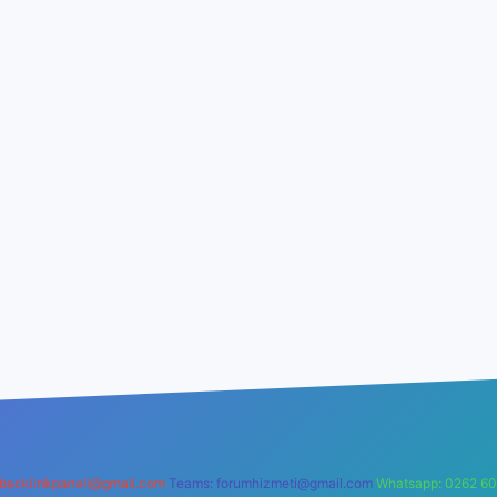
backlinkpaneli@gmail.com
Teams:
forumhizmeti@gmail.com
Whatsapp: 0262 60