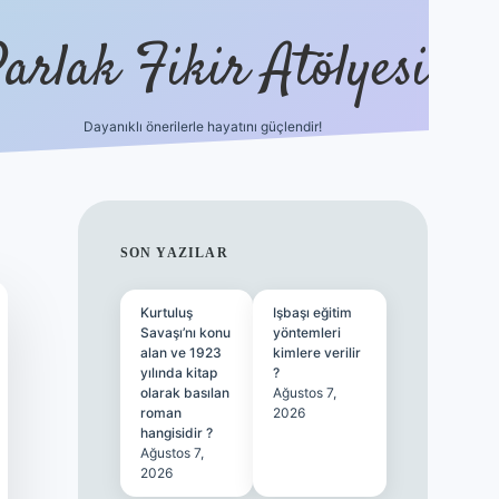
arlak Fikir Atölyesi
Dayanıklı önerilerle hayatını güçlendir!
ilbet casino
SIDEBAR
SON YAZILAR
Kurtuluş
Işbaşı eğitim
Savaşı’nı konu
yöntemleri
alan ve 1923
kimlere verilir
yılında kitap
?
olarak basılan
Ağustos 7,
roman
2026
hangisidir ?
Ağustos 7,
2026