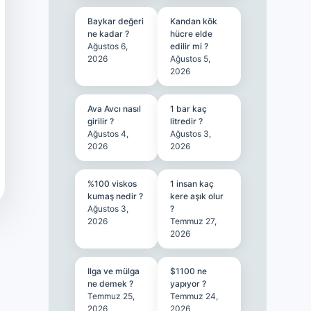
Baykar değeri
Kandan kök
ne kadar ?
hücre elde
Ağustos 6,
edilir mi ?
2026
Ağustos 5,
2026
Ava Avcı nasıl
1 bar kaç
girilir ?
litredir ?
Ağustos 4,
Ağustos 3,
2026
2026
%100 viskos
1 insan kaç
kumaş nedir ?
kere aşık olur
Ağustos 3,
?
2026
Temmuz 27,
2026
Ilga ve mülga
$1100 ne
ne demek ?
yapıyor ?
Temmuz 25,
Temmuz 24,
2026
2026