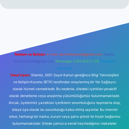
bet casino
Reklam ve İletişim:
E-mail:
backlinkpaneli@gmail.com
Teams:
forumhizmeti@gmail.com
Whatsapp: 0262 606 0 726
Telegram:
@karabul
Yasal Uyarı:
Sitemiz, 5651 Sayılı Kanun gereğince Bilgi Teknolojileri
ve İletişim Kurumu (BTK) tarafından onaylanmış bir Yer Sağlayıcı
olarak hizmet vermektedir. Bu nedenle, sitedeki içerikleri proaktif
olarak denetleme veya araştırma yükümlülüğümüz bulunmamaktadır.
Ancak, üyelerimiz yazdıkları içeriklerin sorumluluğunu taşımakta olup,
siteye üye olarak bu sorumluluğu kabul etmiş sayılırlar. Bu internet
sitesi, herhangi bir marka, kurum veya şahıs şirketi ile hiçbir bağlantısı
bulunmamaktadır. Sitede yalnızca kendi hazırladığımız makaleler