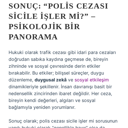
SONUÇ: “POLIS CEZASI
SICILE İŞLER MI?” –
PSIKOLOJIK BIR
PANORAMA
Hukuki olarak trafik cezası gibi idari para cezaları
doğrudan sabıka kaydına geçmese de, bireyin
zihninde ve sosyal çevresinde derin etkiler
bırakabilir. Bu etkiler; bilişsel süreçler, duygu
düzenleme,
duygusal zekâ
ve
sosyal etkileşim
dinamikleriyle şekillenir. İnsan davranışı basit bir
nedensellik zincirinden ibaret değildir. Her ceza,
bireyin kendi değerleri, algıları ve sosyal
bağlamıyla yeniden yorumlanır.
Sonuç olarak; polis cezası sicile işler mi sorusunun
yanıtı hukuki olarak “genellikle hayır” olsa da,