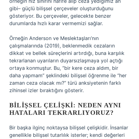
örneğin hız sınırını hafife alıp ceza yediğimiz an
gibi– güçlü bilişsel çerçeveler oluşturduğunu
gösteriyor. Bu çerçeveler, gelecekte benzer
durumlarda hızlı karar vermemizi sağlar.
Örneğin Anderson ve Meslektaşları’nın
çalışmalarında (2019), beklenmedik cezaların
dikkat ve bellek süreçlerini artırdığı, buna karşılık
tekrarlanan uyarıların duyarsızlaşmaya yol açtığı
ortaya konmuştur. Bu, “bir kere ceza aldım, bir
daha yapmam” şeklindeki bilişsel öğrenme ile “her
zaman ceza olacak mı?” türü anksiyetenin farklı
zihinsel izler bıraktığını gösterir.
BILIŞSEL ÇELIŞKI: NEDEN AYNI
HATALARI TEKRARLIYORUZ?
Bir başka ilginç noktaysa bilişsel çelişkidir. İnsanlar
genellikle bilişsel tutarlılık isterler; kendi değerleri