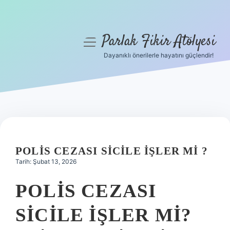
Parlak Fikir Atölyesi
menüyü
aç
Dayanıklı önerilerle hayatını güçlendir!
Anasayfa
Gizlilik Politikası
Yasal Uyarı
Hakkımızda
POLIS CEZASI SICILE IŞLER MI ?
Tarih: Şubat 13, 2026
POLIS CEZASI
SICILE İŞLER MI?