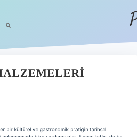
P
 MALZEMELERI
bir kültürel ve gastronomik pratiğin tarihsel
ini anlamamızda bize yardımcı olur. Fincan tatlısı da bu