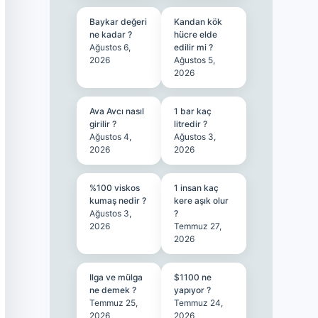
Baykar değeri
Kandan kök
ne kadar ?
hücre elde
Ağustos 6,
edilir mi ?
2026
Ağustos 5,
2026
Ava Avcı nasıl
1 bar kaç
girilir ?
litredir ?
Ağustos 4,
Ağustos 3,
2026
2026
%100 viskos
1 insan kaç
kumaş nedir ?
kere aşık olur
Ağustos 3,
?
2026
Temmuz 27,
2026
Ilga ve mülga
$1100 ne
ne demek ?
yapıyor ?
Temmuz 25,
Temmuz 24,
2026
2026