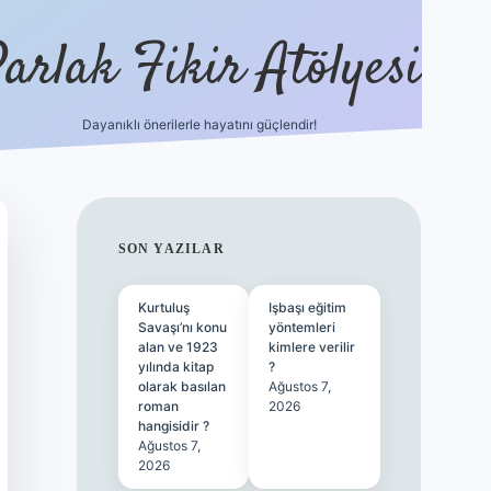
arlak Fikir Atölyesi
Dayanıklı önerilerle hayatını güçlendir!
ilbet casino
SIDEBAR
SON YAZILAR
Kurtuluş
Işbaşı eğitim
Savaşı’nı konu
yöntemleri
alan ve 1923
kimlere verilir
yılında kitap
?
olarak basılan
Ağustos 7,
roman
2026
hangisidir ?
Ağustos 7,
2026