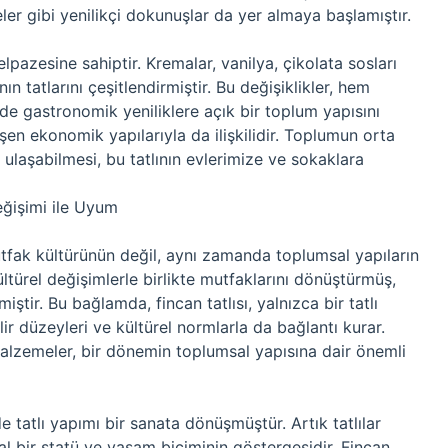
ler gibi yenilikçi dokunuşlar da yer almaya başlamıştır.
lpazesine sahiptir. Kremalar, vanilya, çikolata sosları
n tatlarını çeşitlendirmiştir. Bu değişiklikler, hem
e gastronomik yeniliklere açık bir toplum yapısını
n ekonomik yapılarıyla da ilişkilidir. Toplumun orta
 ulaşabilmesi, bu tatlının evlerimize ve sokaklara
eğişimi ile Uyum
 mutfak kültürünün değil, aynı zamanda toplumsal yapıların
ltürel değişimlerle birlikte mutfaklarını dönüştürmüş,
tir. Bu bağlamda, fincan tatlısı, yalnızca bir tatlı
ir düzeyleri ve kültürel normlarla da bağlantı kurar.
 malzemeler, bir dönemin toplumsal yapısına dair önemli
e tatlı yapımı bir sanata dönüşmüştür. Artık tatlılar
al bir statü ve yaşam biçiminin göstergesidir. Fincan