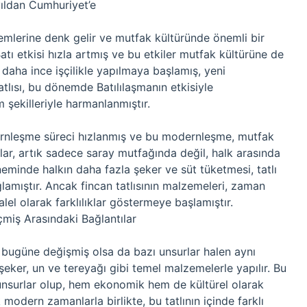
ıldan Cumhuriyet’e
emlerine denk gelir ve mutfak kültüründe önemli bir
tı etkisi hızla artmış ve bu etkiler mutfak kültürüne de
ar daha ince işçilikle yapılmaya başlamış, yeni
atlısı, bu dönemde Batılılaşmanın etkisiyle
şekilleriyle harmanlanmıştır.
odernleşme süreci hızlanmış ve bu modernleşme, mutfak
tlılar, artık sadece saray mutfağında değil, halk arasında
minde halkın daha fazla şeker ve süt tüketmesi, tatlı
amıştır. Ancak fincan tatlısının malzemeleri, zaman
el olarak farklılıklar göstermeye başlamıştır.
miş Arasındaki Bağlantılar
n bugüne değişmiş olsa da bazı unsurlar halen aynı
, şeker, un ve tereyağı gibi temel malzemelerle yapılır. Bu
unsurlar olup, hem ekonomik hem de kültürel olarak
 modern zamanlarla birlikte, bu tatlının içinde farklı