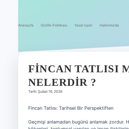
Anasayfa
Gizlilik Politikası
Yasal Uyarı
Hakkımızda
FINCAN TATLISI
NELERDIR ?
Tarih: Şubat 16, 2026
Fincan Tatlısı: Tarihsel Bir Perspektiften
Geçmişi anlamadan bugünü anlamak zordur. Her 
kökenleri, toplumsal yapıları ve insan ilişkiler