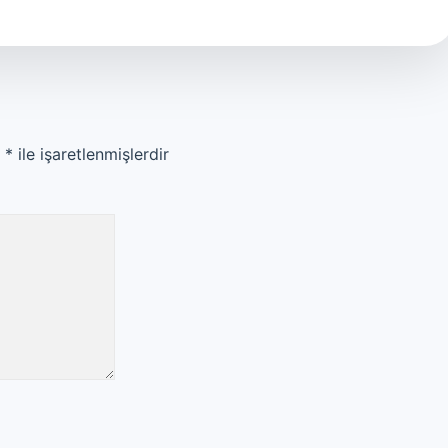
r
*
ile işaretlenmişlerdir