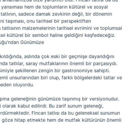
 yansıması hem de toplumların kültürel ve sosyal
ir tatlının, sadece damak zevkinin değil, bir dönemin
ni taşıması, onu tarihsel bir perspektiften
 tatlısının malzemelerinin tarihsel evrimini ve toplumsal
sıl kültürel bir sembol haline geldiğini keşfedeceğiz.
orluğu’ndan Günümüze
kıldığında, aslında çok eski bir geçmişe dayandığını
 tatlılar, saray mutfaklarının önemli bir parçasıydı.
eşimiyle şekillenen zengin bir gastronomiye sahipti.
li unsurlarından biri olup, farklı bölgelerdeki tatlar ve
 neden oluyordu.
 yapma geleneğinin günümüze taşınmış bir versiyonudur.
i olarak kabul edilirdi. Bu zarif sunum geleneği,
dürmektedir. Fincan tatlısı da bu geleneksel sunumun
hem göze hitap etmekte hem de mutfak kültürünün önemli