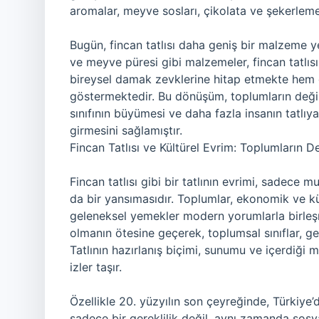
aromalar, meyve sosları, çikolata ve şekerleme
Bugün, fincan tatlısı daha geniş bir malzeme ye
ve meyve püresi gibi malzemeler, fincan tatlısını
bireysel damak zevklerine hitap etmekte hem d
göstermektedir. Bu dönüşüm, toplumların değişe
sınıfının büyümesi ve daha fazla insanın tatlıya
girmesini sağlamıştır.
Fincan Tatlısı ve Kültürel Evrim: Toplumların D
Fincan tatlısı gibi bir tatlının evrimi, sadece
da bir yansımasıdır. Toplumlar, ekonomik ve kü
geleneksel yemekler modern yorumlarla birleşmiş
olmanın ötesine geçerek, toplumsal sınıflar, gel
Tatlının hazırlanış biçimi, sunumu ve içerdiği
izler taşır.
Özellikle 20. yüzyılın son çeyreğinde, Türkiye’d
sadece bir gereklilik değil, aynı zamanda sosy