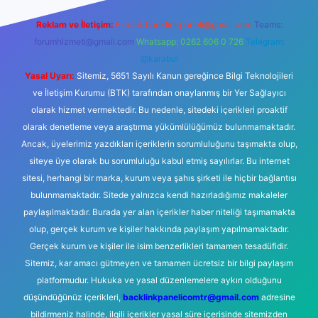
Reklam ve İletişim:
E-mail:
backlinkpaneli@gmail.com
Teams:
forumhizmeti@gmail.com
Whatsapp: 0262 606 0 726
Telegram:
@karabul
Yasal Uyarı:
Sitemiz, 5651 Sayılı Kanun gereğince Bilgi Teknolojileri
ve İletişim Kurumu (BTK) tarafından onaylanmış bir Yer Sağlayıcı
olarak hizmet vermektedir. Bu nedenle, sitedeki içerikleri proaktif
olarak denetleme veya araştırma yükümlülüğümüz bulunmamaktadır.
Ancak, üyelerimiz yazdıkları içeriklerin sorumluluğunu taşımakta olup,
siteye üye olarak bu sorumluluğu kabul etmiş sayılırlar. Bu internet
sitesi, herhangi bir marka, kurum veya şahıs şirketi ile hiçbir bağlantısı
bulunmamaktadır. Sitede yalnızca kendi hazırladığımız makaleler
paylaşılmaktadır. Burada yer alan içerikler haber niteliği taşımamakta
olup, gerçek kurum ve kişiler hakkında paylaşım yapılmamaktadır.
Gerçek kurum ve kişiler ile isim benzerlikleri tamamen tesadüfidir.
Sitemiz, kar amacı gütmeyen ve tamamen ücretsiz bir bilgi paylaşım
platformudur. Hukuka ve yasal düzenlemelere aykırı olduğunu
düşündüğünüz içerikleri,
backlinkpanelicomtr@gmail.com
adresine
bildirmeniz halinde, ilgili içerikler yasal süre içerisinde sitemizden