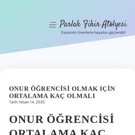
Parlak Fikir Atölyesi
menüyü
aç
Dayanıklı önerilerle hayatını güçlendir!
Anasayfa
Gizlilik Politikası
Yasal Uyarı
Hakkımızda
ONUR ÖĞRENCISI OLMAK IÇIN
ORTALAMA KAÇ OLMALI
Tarih: Nisan 14, 2025
ONUR ÖĞRENCISI
ORTALAMA KAÇ