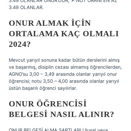
3.49 OLANLAR ONUR’DUR, ➢ NOT ORANI EN AZ
3.49 OLANLAR.
ONUR ALMAK IÇIN
ORTALAMA KAÇ OLMALI
2024?
Mevcut yarıyıl sonuna kadar bütün derslerini almış
ve başarmış, disiplin cezası almamış öğrencilerden,
AGNO’su 3,00 – 3,49 arasında olanlar yarıyıl onur
öğrencisi; notu 3,50 – 4,00 arasında olanlar yarıyıl
üstün başarılı öğrenci sayılırlar.
ONUR ÖĞRENCISI
BELGESI NASIL ALINIR?
ONUR BELGESİ ALMA ŞARTLARI Ulusal veya