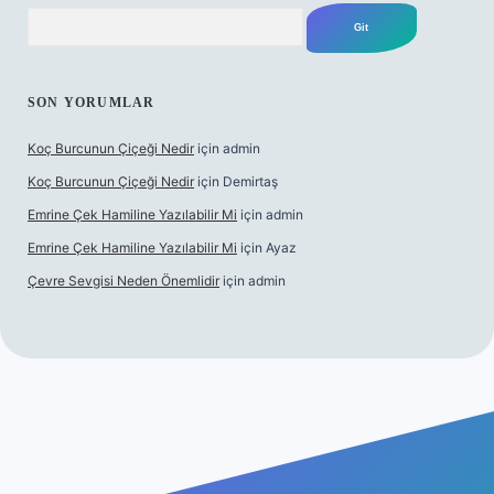
Arama
SON YORUMLAR
Koç Burcunun Çiçeği Nedir
için
admin
Koç Burcunun Çiçeği Nedir
için
Demirtaş
Emrine Çek Hamiline Yazılabilir Mi
için
admin
Emrine Çek Hamiline Yazılabilir Mi
için
Ayaz
Çevre Sevgisi Neden Önemlidir
için
admin
lbet casino