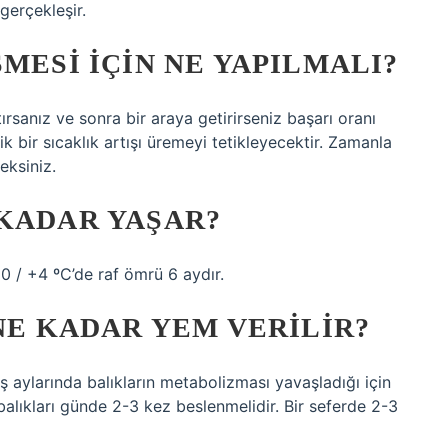
gerçekleşir.
MESI IÇIN NE YAPILMALI?
atırsanız ve sonra bir araya getirirseniz başarı oranı
lik bir sıcaklık artışı üremeyi tetikleyecektir. Zamanla
eksiniz.
 KADAR YAŞAR?
​​0 / +4 ºC’de raf ömrü 6 aydır.
 NE KADAR YEM VERILIR?
ış aylarında balıkların metabolizması yavaşladığı için
alıkları günde 2-3 kez beslenmelidir. Bir seferde 2-3