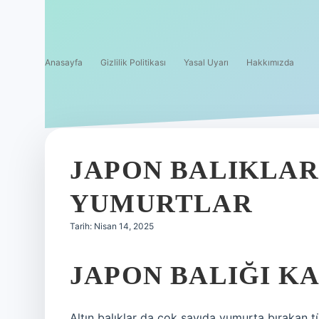
Anasayfa
Gizlilik Politikası
Yasal Uyarı
Hakkımızda
JAPON BALIKLAR
YUMURTLAR
Tarih: Nisan 14, 2025
JAPON BALIĞI K
Altın balıklar da çok sayıda yumurta bırakan tü