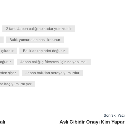
2 tane Japon balığı ne kadar yem verilir
Balık yumurtaları nasıl korunur
çıkarılır
Balıklar kaç adet doğurur
doğurur
Japon balığı çiftleşmesi için ne yapılmalı
eden şişer
Japon balıkları nereye yumurtlar
de kaç yumurta yer
Sonraki Yazı
alı
Aslı Gibidir Onayı Kim Yapar