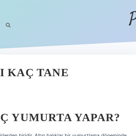
P
I KAÇ TANE
AÇ YUMURTA YAPAR?
rlerden biridir. Altın balıklar bir yumurtlama döneminde