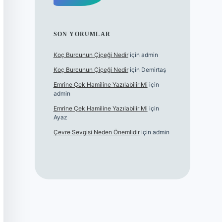
SON YORUMLAR
Koç Burcunun Çiçeği Nedir
için
admin
Koç Burcunun Çiçeği Nedir
için
Demirtaş
Emrine Çek Hamiline Yazılabilir Mi
için
admin
Emrine Çek Hamiline Yazılabilir Mi
için
Ayaz
Çevre Sevgisi Neden Önemlidir
için
admin