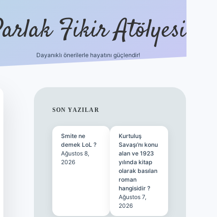
arlak Fikir Atölyesi
Dayanıklı önerilerle hayatını güçlendir!
ilbet casino
SIDEBAR
SON YAZILAR
Smite ne
Kurtuluş
demek LoL ?
Savaşı’nı konu
Ağustos 8,
alan ve 1923
2026
yılında kitap
olarak basılan
roman
hangisidir ?
Ağustos 7,
2026