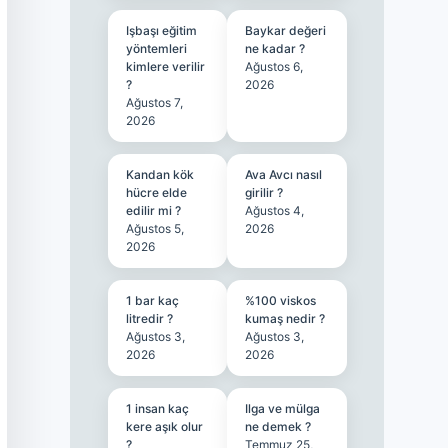
Işbaşı eğitim
Baykar değeri
yöntemleri
ne kadar ?
kimlere verilir
Ağustos 6,
?
2026
Ağustos 7,
2026
Kandan kök
Ava Avcı nasıl
hücre elde
girilir ?
edilir mi ?
Ağustos 4,
Ağustos 5,
2026
2026
1 bar kaç
%100 viskos
litredir ?
kumaş nedir ?
Ağustos 3,
Ağustos 3,
2026
2026
1 insan kaç
Ilga ve mülga
kere aşık olur
ne demek ?
?
Temmuz 25,