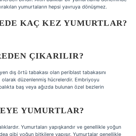
bırakılan yumurtaların hepsi yavruya dönüşmez.
NEDE KAÇ KEZ YUMURTLAR?
EDEN ÇIKARILIR?
yen dış örtü tabakası olan periblast tabakasını
klı olarak düzenlenmiş hücrelerdir. Embriyoyu
balıkta baş veya ağızda bulunan özel bezlerin
REYE YUMURTLAR?
alıklardır. Yumurtaları yapışkandır ve genellikle yoğun
ea gibi yoğun bitkilere yapışır. Yumurtalar genellikle