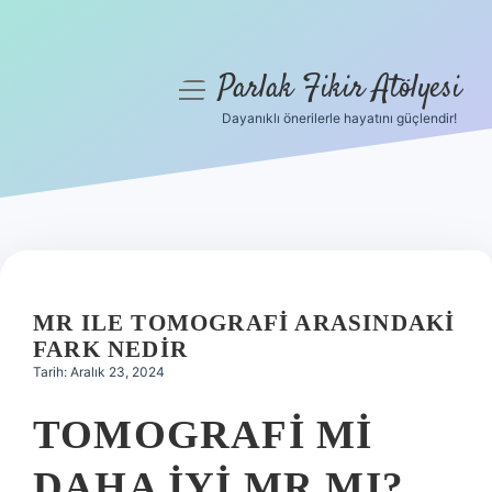
Parlak Fikir Atölyesi
menüyü
aç
Dayanıklı önerilerle hayatını güçlendir!
Anasayfa
Gizlilik Politikası
Yasal Uyarı
Hakkımızda
MR ILE TOMOGRAFI ARASINDAKI
FARK NEDIR
Tarih: Aralık 23, 2024
TOMOGRAFI MI
DAHA IYI MR MI?