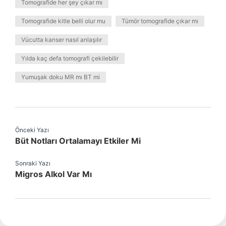
Tomografide her şey çıkar mı
Tomografide kitle belli olur mu
Tümör tomografide çıkar mı
Vücutta kanser nasıl anlaşılır
Yılda kaç defa tomografi çekilebilir
Yumuşak doku MR mı BT mi
Önceki Yazı
Büt Notları Ortalamayı Etkiler Mi
Sonraki Yazı
Migros Alkol Var Mı