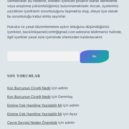
vermektedir. Bu nedenle, sitedeki içerikleri proaktif olarak denetleme
veya araştırma yükümlülüğümüz bulunmamaktadır. Ancak, üyelerimiz
yazdıkları içeriklerin sorumluluğunu taşımakta olup, siteye üye olarak
bu sorumluluğu kabul etmiş sayılırlar.
Hukuka ve yasal düzenlemelere aykırı olduğunu düşündüğünüz
içerikleri,
backlinkpanelicomtr@gmail.com
adresine bildirmeniz halinde,
ilgili içerikler yasal süre içerisinde sitemizden kaldırılacaktır.
Arama
SON YORUMLAR
Koç Burcunun Çiçeği Nedir
için
admin
Koç Burcunun Çiçeği Nedir
için
Demirtaş
Emrine Çek Hamiline Yazılabilir Mi
için
admin
Emrine Çek Hamiline Yazılabilir Mi
için
Ayaz
Çevre Sevgisi Neden Önemlidir
için
admin