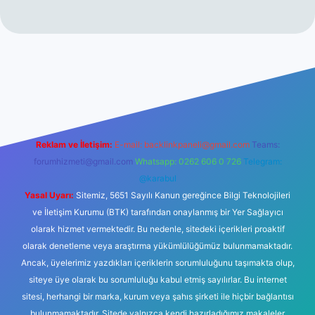
no
Reklam ve İletişim:
E-mail:
backlinkpaneli@gmail.com
Teams:
forumhizmeti@gmail.com
Whatsapp: 0262 606 0 726
Telegram:
@karabul
Yasal Uyarı:
Sitemiz, 5651 Sayılı Kanun gereğince Bilgi Teknolojileri
ve İletişim Kurumu (BTK) tarafından onaylanmış bir Yer Sağlayıcı
olarak hizmet vermektedir. Bu nedenle, sitedeki içerikleri proaktif
olarak denetleme veya araştırma yükümlülüğümüz bulunmamaktadır.
Ancak, üyelerimiz yazdıkları içeriklerin sorumluluğunu taşımakta olup,
siteye üye olarak bu sorumluluğu kabul etmiş sayılırlar. Bu internet
sitesi, herhangi bir marka, kurum veya şahıs şirketi ile hiçbir bağlantısı
bulunmamaktadır. Sitede yalnızca kendi hazırladığımız makaleler