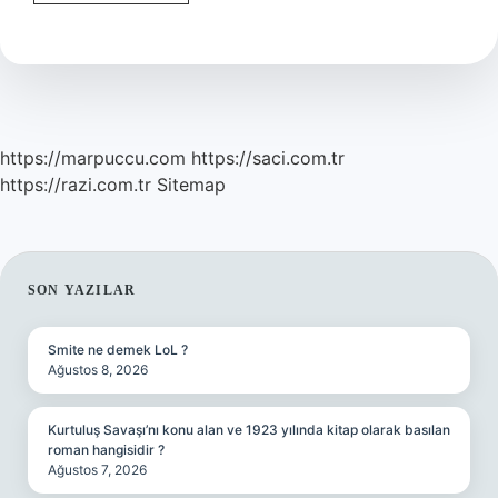
Ile
Tomografi
Arasındaki
Fark
Nedir
https://marpuccu.com
https://saci.com.tr
https://razi.com.tr
Sitemap
SIDEBAR
SON YAZILAR
Smite ne demek LoL ?
Ağustos 8, 2026
Kurtuluş Savaşı’nı konu alan ve 1923 yılında kitap olarak basılan
roman hangisidir ?
Ağustos 7, 2026