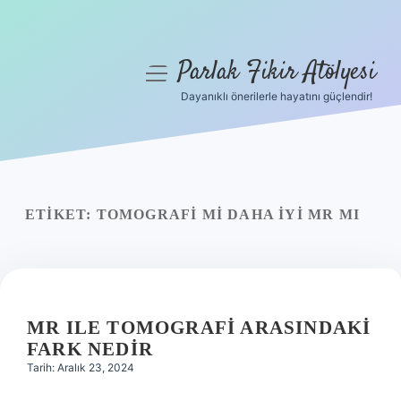
Parlak Fikir Atölyesi
menüyü
aç
Dayanıklı önerilerle hayatını güçlendir!
Anasayfa
Gizlilik Politikası
Yasal Uyarı
ETIKET:
TOMOGRAFI MI DAHA IYI MR MI
Hakkımızda
MR ILE TOMOGRAFI ARASINDAKI
FARK NEDIR
Tarih: Aralık 23, 2024