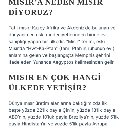
MISIR’A NEDEN MISIR
DIYORUZ?
Tatlı mısır; Kuzey Afrika ve Akdeniz’de bulunan ve
dünyanın en eski medeniyetlerinden birine ev
sahipliği yapan bir ülkedir. “Mısır” terimi, eski
Mısır’da “Hwt-Ka-Ptah” (tanrı Ptah’ın ruhunun evi)
anlamına gelen ve başlangıçta Memphis şehrini
ifade eden Yunanca Aegyptos kelimesinden gelir.
MISIR EN ÇOK HANGI
ÜLKEDE YETIŞIR?
Dünya mısır üretim alanlarına baktığımızda ilk
beşte yüzde 22’lik payla Çin’in, yüzde 18’lik payla
ABD’nin, yüzde 10’luk payla Brezilya’nın, yüzde 5’lik
payla Hindistan’ın ve yüzde 5’lik payla Avrupa