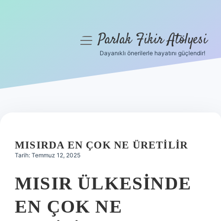
Parlak Fikir Atölyesi
menüyü
aç
Dayanıklı önerilerle hayatını güçlendir!
Anasayfa
Gizlilik Politikası
Yasal Uyarı
Hakkımızda
MISIRDA EN ÇOK NE ÜRETILIR
Tarih: Temmuz 12, 2025
MISIR ÜLKESINDE
EN ÇOK NE