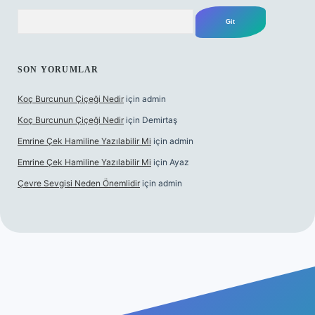
Arama
SON YORUMLAR
Koç Burcunun Çiçeği Nedir
için
admin
Koç Burcunun Çiçeği Nedir
için
Demirtaş
Emrine Çek Hamiline Yazılabilir Mi
için
admin
Emrine Çek Hamiline Yazılabilir Mi
için
Ayaz
Çevre Sevgisi Neden Önemlidir
için
admin
no