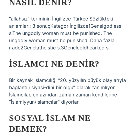
NASIL DENIR?
“allahsız” teriminin İngilizce-Türkçe Sözlükteki
anlamları: 3 sonuçKategoriİngilizce1Genelgodless
s.The ungodly woman must be punished. The
ungodly woman must be punished. Daha fazla
ifade2Genelatheistic s.3Genelcoldhearted s.
İSLAMCI NE DENIR?
Bir kaynak İslamcılığı “20. yüzyılın büyük olaylarıyla
bağlantılı siyasi-dini bir olgu” olarak tanımlıyor.
İslamcılar, en azından zaman zaman kendilerine
“İslamiyyun/İslamcılar” diyorlar.
SOSYAL ISLAM NE
DEMEK?