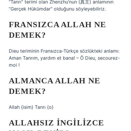
“Tanrı” terimi olan Zhenzhu’nun (真主) anlamının
“Gerçek Hükümdar” olduğunu söyleyebiliriz.
FRANSIZCA ALLAH NE
DEMEK?
Dieu teriminin Fransızca-Türkçe sözlükteki anlamı:
Aman Tanrım, yardım et bana! – Ô Dieu, secourez-
moi !
ALMANCA ALLAH NE
DEMEK?
Allah {isim} Tanrı {o}
ALLAHSIZ INGILIZCE