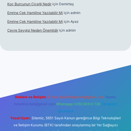
Koç Burcunun Çiçeği Nedir
için
Demirtaş
Emrine Çek Hamiline Yazılabilir Mi
için
admin
Emrine Çek Hamiline Yazılabilir Mi
için
Ayaz
Çevre Sevgisi Neden Önemlidir
için
admin
ino
Reklam ve İletişim:
E-mail:
backlinkpaneli@gmail.com
Teams:
forumhizmeti@gmail.com
Whatsapp: 0262 606 0 726
Telegram:
@karabul
Yasal Uyarı:
Sitemiz, 5651 Sayılı Kanun gereğince Bilgi Teknolojileri
ve İletişim Kurumu (BTK) tarafından onaylanmış bir Yer Sağlayıcı