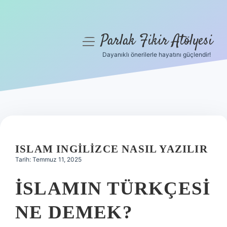
Parlak Fikir Atölyesi
menüyü
aç
Dayanıklı önerilerle hayatını güçlendir!
Anasayfa
Gizlilik Politikası
Yasal Uyarı
Hakkımızda
ISLAM INGILIZCE NASIL YAZILIR
Tarih: Temmuz 11, 2025
İSLAMIN TÜRKÇESI
NE DEMEK?