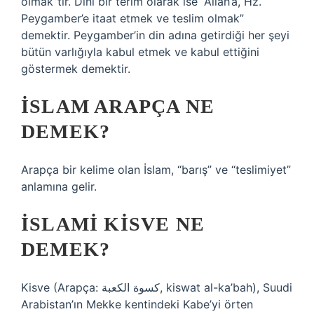
olmak”tır. Dini bir terim olarak ise “Allah’a, Hz.
Peygamber’e itaat etmek ve teslim olmak”
demektir. Peygamber’in din adına getirdiği her şeyi
bütün varlığıyla kabul etmek ve kabul ettiğini
göstermek demektir.
İSLAM ARAPÇA NE
DEMEK?
Arapça bir kelime olan İslam, “barış” ve “teslimiyet”
anlamına gelir.
İSLAMI KISVE NE
DEMEK?
Kisve (Arapça: كسوة الكعبة‎, kiswat al-ka’bah), Suudi
Arabistan’ın Mekke kentindeki Kabe’yi örten