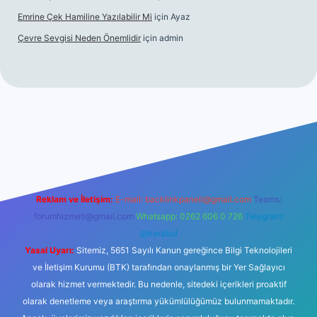
Emrine Çek Hamiline Yazılabilir Mi
için
Ayaz
Çevre Sevgisi Neden Önemlidir
için
admin
o
Reklam ve İletişim:
E-mail:
backlinkpaneli@gmail.com
Teams:
forumhizmeti@gmail.com
Whatsapp: 0262 606 0 726
Telegram:
@karabul
Yasal Uyarı:
Sitemiz, 5651 Sayılı Kanun gereğince Bilgi Teknolojileri
ve İletişim Kurumu (BTK) tarafından onaylanmış bir Yer Sağlayıcı
olarak hizmet vermektedir. Bu nedenle, sitedeki içerikleri proaktif
olarak denetleme veya araştırma yükümlülüğümüz bulunmamaktadır.