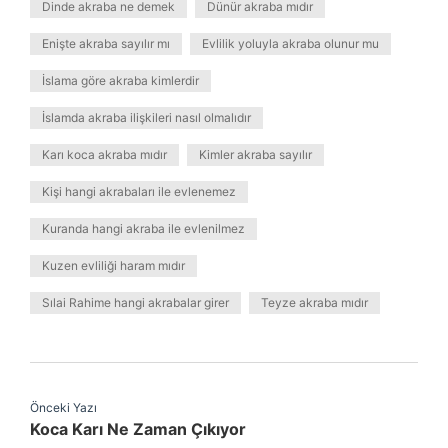
Dinde akraba ne demek
Dünür akraba mıdır
Enişte akraba sayılır mı
Evlilik yoluyla akraba olunur mu
İslama göre akraba kimlerdir
İslamda akraba ilişkileri nasıl olmalıdır
Karı koca akraba mıdır
Kimler akraba sayılır
Kişi hangi akrabaları ile evlenemez
Kuranda hangi akraba ile evlenilmez
Kuzen evliliği haram mıdır
Sılai Rahime hangi akrabalar girer
Teyze akraba mıdır
Önceki Yazı
Koca Karı Ne Zaman Çıkıyor