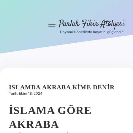
Parlak Fikir Atölyesi
menüyü
aç
Dayanıklı önerilerle hayatını güçlendir!
Anasayfa
Gizlilik Politikası
Yasal Uyarı
Hakkımızda
ISLAMDA AKRABA KIME DENIR
Tarih: Ekim 18, 2024
İSLAMA GÖRE
AKRABA