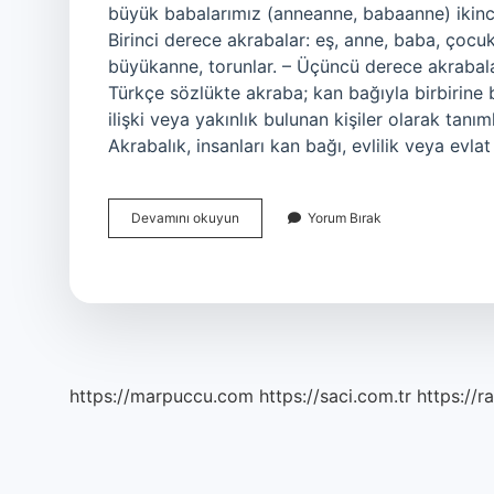
büyük babalarımız (anneanne, babaanne) ikinci
Birinci derece akrabalar: eş, anne, baba, çocuk
büyükanne, torunlar. – Üçüncü derece akrabala
Türkçe sözlükte akraba; kan bağıyla birbirine ba
ilişki veya yakınlık bulunan kişiler olarak tan
Akrabalık, insanları kan bağı, evlilik veya evl
Islamda
Devamını okuyun
Yorum Bırak
Akraba
Kime
Denir
https://marpuccu.com
https://saci.com.tr
https://r