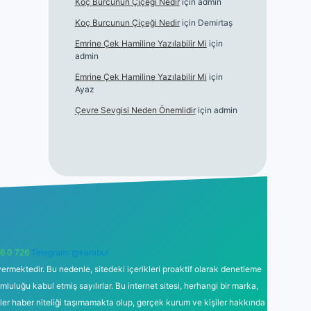
Koç Burcunun Çiçeği Nedir
için
admin
Koç Burcunun Çiçeği Nedir
için
Demirtaş
Emrine Çek Hamiline Yazılabilir Mi
için
admin
Emrine Çek Hamiline Yazılabilir Mi
için
Ayaz
Çevre Sevgisi Neden Önemlidir
için
admin
6 0 726
Telegram: @karabul
ermektedir. Bu nedenle, sitedeki içerikleri proaktif olarak denetleme
uğu kabul etmiş sayılırlar. Bu internet sitesi, herhangi bir marka,
kler haber niteliği taşımamakta olup, gerçek kurum ve kişiler hakkında