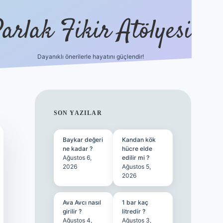
arlak Fikir Atölyesi
Dayanıklı önerilerle hayatını güçlendir!
ilbet casino
SIDEBAR
SON YAZILAR
Baykar değeri
Kandan kök
ne kadar ?
hücre elde
Ağustos 6,
edilir mi ?
2026
Ağustos 5,
2026
Ava Avcı nasıl
1 bar kaç
girilir ?
litredir ?
Ağustos 4,
Ağustos 3,