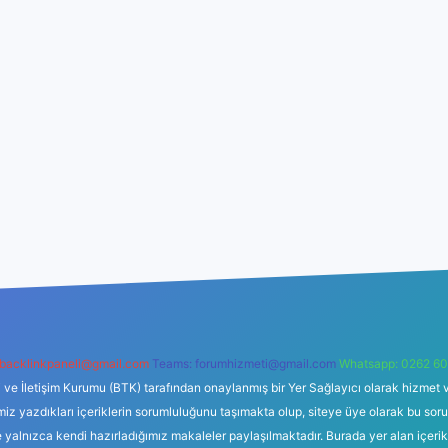
backlinkpaneli@gmail.com
Teams:
forumhizmeti@gmail.com
Whatsapp: 0262 60
i ve İletişim Kurumu (BTK) tarafından onaylanmış bir Yer Sağlayıcı olarak hizmet v
azdıkları içeriklerin sorumluluğunu taşımakta olup, siteye üye olarak bu sorumlul
e yalnızca kendi hazırladığımız makaleler paylaşılmaktadır. Burada yer alan içeri