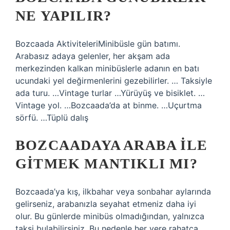
NE YAPILIR?
Bozcaada AktiviteleriMinibüsle gün batımı.
Arabasız adaya gelenler, her akşam ada
merkezinden kalkan minibüslerle adanın en batı
ucundaki yel değirmenlerini gezebilirler. … Taksiyle
ada turu. …Vintage turlar …Yürüyüş ve bisiklet. …
Vintage yol. …Bozcaada’da at binme. …Uçurtma
sörfü. …Tüplü dalış
BOZCAADAYA ARABA ILE
GITMEK MANTIKLI MI?
Bozcaada’ya kış, ilkbahar veya sonbahar aylarında
gelirseniz, arabanızla seyahat etmeniz daha iyi
olur. Bu günlerde minibüs olmadığından, yalnızca
taksi bulabilirsiniz. Bu nedenle her yere rahatça