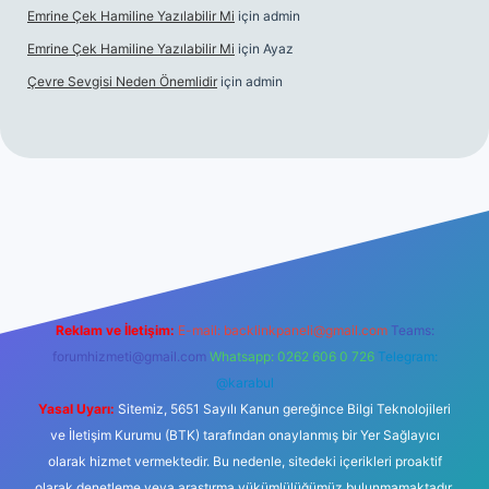
Emrine Çek Hamiline Yazılabilir Mi
için
admin
Emrine Çek Hamiline Yazılabilir Mi
için
Ayaz
Çevre Sevgisi Neden Önemlidir
için
admin
ilbet casino
Reklam ve İletişim:
E-mail:
backlinkpaneli@gmail.com
Teams:
forumhizmeti@gmail.com
Whatsapp: 0262 606 0 726
Telegram:
@karabul
Yasal Uyarı:
Sitemiz, 5651 Sayılı Kanun gereğince Bilgi Teknolojileri
ve İletişim Kurumu (BTK) tarafından onaylanmış bir Yer Sağlayıcı
olarak hizmet vermektedir. Bu nedenle, sitedeki içerikleri proaktif
olarak denetleme veya araştırma yükümlülüğümüz bulunmamaktadır.