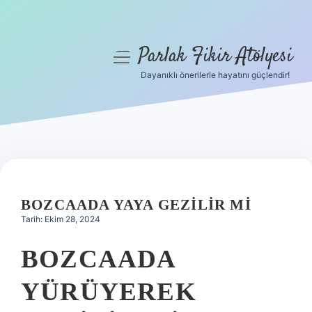
Parlak Fikir Atölyesi
menüyü
aç
Dayanıklı önerilerle hayatını güçlendir!
Anasayfa
Gizlilik Politikası
Yasal Uyarı
Hakkımızda
BOZCAADA YAYA GEZILIR MI
Tarih: Ekim 28, 2024
BOZCAADA
YÜRÜYEREK