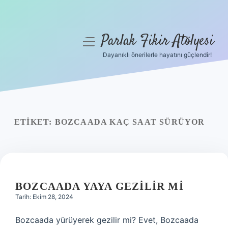
Parlak Fikir Atölyesi
menüyü
aç
Dayanıklı önerilerle hayatını güçlendir!
Anasayfa
Gizlilik Politikası
Yasal Uyarı
ETIKET:
BOZCAADA KAÇ SAAT SÜRÜYOR
Hakkımızda
BOZCAADA YAYA GEZILIR MI
Tarih: Ekim 28, 2024
Bozcaada yürüyerek gezilir mi? Evet, Bozcaada