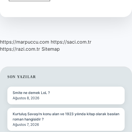
Yaya
Gezilir
Mi
https://marpuccu.com
https://saci.com.tr
https://razi.com.tr
Sitemap
SIDEBAR
SON YAZILAR
Smite ne demek LoL ?
Ağustos 8, 2026
Kurtuluş Savaşı’nı konu alan ve 1923 yılında kitap olarak basılan
roman hangisidir ?
Ağustos 7, 2026