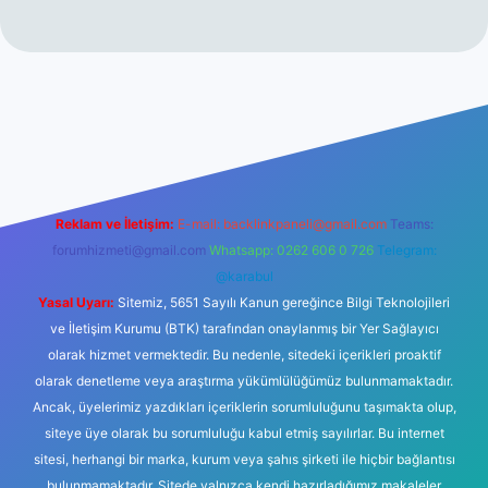
ino
Reklam ve İletişim:
E-mail:
backlinkpaneli@gmail.com
Teams:
forumhizmeti@gmail.com
Whatsapp: 0262 606 0 726
Telegram:
@karabul
Yasal Uyarı:
Sitemiz, 5651 Sayılı Kanun gereğince Bilgi Teknolojileri
ve İletişim Kurumu (BTK) tarafından onaylanmış bir Yer Sağlayıcı
olarak hizmet vermektedir. Bu nedenle, sitedeki içerikleri proaktif
olarak denetleme veya araştırma yükümlülüğümüz bulunmamaktadır.
Ancak, üyelerimiz yazdıkları içeriklerin sorumluluğunu taşımakta olup,
siteye üye olarak bu sorumluluğu kabul etmiş sayılırlar. Bu internet
sitesi, herhangi bir marka, kurum veya şahıs şirketi ile hiçbir bağlantısı
bulunmamaktadır. Sitede yalnızca kendi hazırladığımız makaleler