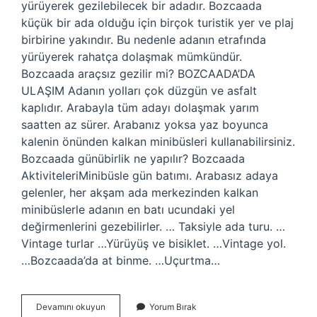
yürüyerek gezilebilecek bir adadır. Bozcaada
küçük bir ada olduğu için birçok turistik yer ve plaj
birbirine yakındır. Bu nedenle adanın etrafında
yürüyerek rahatça dolaşmak mümkündür.
Bozcaada araçsız gezilir mi? BOZCAADA’DA
ULAŞIM Adanın yolları çok düzgün ve asfalt
kaplıdır. Arabayla tüm adayı dolaşmak yarım
saatten az sürer. Arabanız yoksa yaz boyunca
kalenin önünden kalkan minibüsleri kullanabilirsiniz.
Bozcaada günübirlik ne yapılır? Bozcaada
AktiviteleriMinibüsle gün batımı. Arabasız adaya
gelenler, her akşam ada merkezinden kalkan
minibüslerle adanın en batı ucundaki yel
değirmenlerini gezebilirler. … Taksiyle ada turu. …
Vintage turlar …Yürüyüş ve bisiklet. …Vintage yol.
…Bozcaada’da at binme. …Uçurtma…
Bozcaada
Devamını okuyun
Yorum Bırak