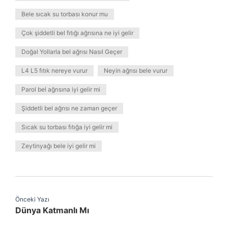
Bele sıcak su torbası konur mu
Çok şiddetli bel fıtığı ağrısına ne iyi gelir
Doğal Yollarla bel ağrısı Nasıl Geçer
L4 L5 fıtık nereye vurur
Neyin ağrısı bele vurur
Parol bel ağrısına iyi gelir mi
Şiddetli bel ağrısı ne zaman geçer
Sıcak su torbası fıtığa iyi gelir mi
Zeytinyağı bele iyi gelir mi
Önceki Yazı
Dünya Katmanlı Mı