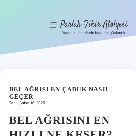
Parlak Fikir Atölyesi
menüyü
aç
Dayanıklı önerilerle hayatını güçlendir!
Anasayfa
Gizlilik Politikası
Yasal Uyarı
Hakkımızda
BEL AĞRISI EN ÇABUK NASIL
GEÇER
Tarih: Şubat 16, 2025
BEL AĞRISINI EN
HIZLI NE KESER?