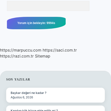
https://marpuccu.com
https://saci.com.tr
https://razi.com.tr
Sitemap
SIDEBAR
SON YAZILAR
Baykar değeri ne kadar ?
Ağustos 6, 2026
Kandan kök hücre elde edilir mi ?