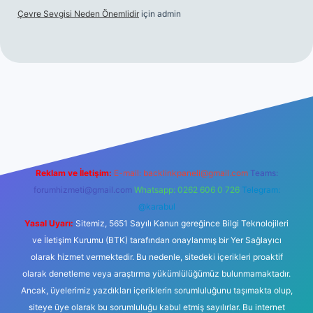
Çevre Sevgisi Neden Önemlidir
için
admin
o
Reklam ve İletişim:
E-mail:
backlinkpaneli@gmail.com
Teams:
forumhizmeti@gmail.com
Whatsapp: 0262 606 0 726
Telegram:
@karabul
Yasal Uyarı:
Sitemiz, 5651 Sayılı Kanun gereğince Bilgi Teknolojileri
ve İletişim Kurumu (BTK) tarafından onaylanmış bir Yer Sağlayıcı
olarak hizmet vermektedir. Bu nedenle, sitedeki içerikleri proaktif
olarak denetleme veya araştırma yükümlülüğümüz bulunmamaktadır.
Ancak, üyelerimiz yazdıkları içeriklerin sorumluluğunu taşımakta olup,
siteye üye olarak bu sorumluluğu kabul etmiş sayılırlar. Bu internet