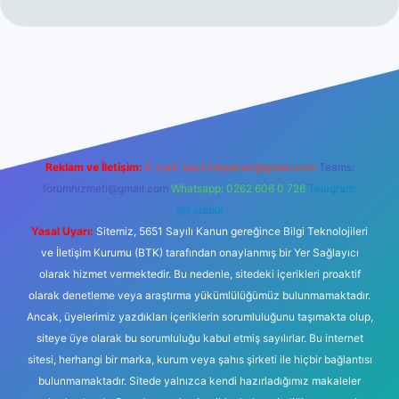
ino
Reklam ve İletişim:
E-mail:
backlinkpaneli@gmail.com
Teams:
forumhizmeti@gmail.com
Whatsapp: 0262 606 0 726
Telegram:
@karabul
Yasal Uyarı:
Sitemiz, 5651 Sayılı Kanun gereğince Bilgi Teknolojileri
ve İletişim Kurumu (BTK) tarafından onaylanmış bir Yer Sağlayıcı
olarak hizmet vermektedir. Bu nedenle, sitedeki içerikleri proaktif
olarak denetleme veya araştırma yükümlülüğümüz bulunmamaktadır.
Ancak, üyelerimiz yazdıkları içeriklerin sorumluluğunu taşımakta olup,
siteye üye olarak bu sorumluluğu kabul etmiş sayılırlar. Bu internet
sitesi, herhangi bir marka, kurum veya şahıs şirketi ile hiçbir bağlantısı
bulunmamaktadır. Sitede yalnızca kendi hazırladığımız makaleler