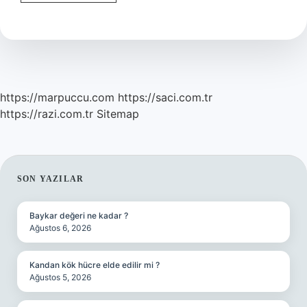
Ağrısı
En
Çabuk
Nasıl
Geçer
https://marpuccu.com
https://saci.com.tr
https://razi.com.tr
Sitemap
SIDEBAR
SON YAZILAR
Baykar değeri ne kadar ?
Ağustos 6, 2026
Kandan kök hücre elde edilir mi ?
Ağustos 5, 2026