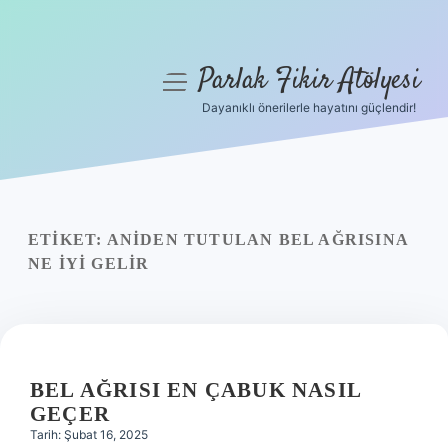
Parlak Fikir Atölyesi
menüyü
aç
Dayanıklı önerilerle hayatını güçlendir!
Anasayfa
Gizlilik Politikası
Yasal Uyarı
ETIKET:
ANIDEN TUTULAN BEL AĞRISINA
NE IYI GELIR
Hakkımızda
BEL AĞRISI EN ÇABUK NASIL
GEÇER
Tarih: Şubat 16, 2025