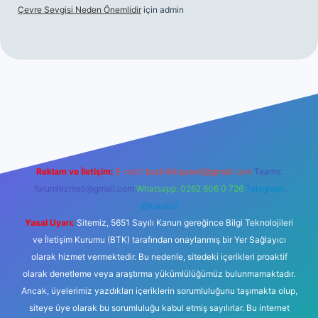
Çevre Sevgisi Neden Önemlidir
için
admin
no
Reklam ve İletişim:
E-mail:
backlinkpaneli@gmail.com
Teams:
forumhizmeti@gmail.com
Whatsapp: 0262 606 0 726
Telegram:
@karabul
Yasal Uyarı:
Sitemiz, 5651 Sayılı Kanun gereğince Bilgi Teknolojileri
ve İletişim Kurumu (BTK) tarafından onaylanmış bir Yer Sağlayıcı
olarak hizmet vermektedir. Bu nedenle, sitedeki içerikleri proaktif
olarak denetleme veya araştırma yükümlülüğümüz bulunmamaktadır.
Ancak, üyelerimiz yazdıkları içeriklerin sorumluluğunu taşımakta olup,
siteye üye olarak bu sorumluluğu kabul etmiş sayılırlar. Bu internet