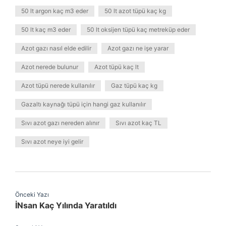
50 lt argon kaç m3 eder
50 lt azot tüpü kaç kg
50 lt kaç m3 eder
50 lt oksijen tüpü kaç metreküp eder
Azot gazı nasıl elde edilir
Azot gazı ne işe yarar
Azot nerede bulunur
Azot tüpü kaç lt
Azot tüpü nerede kullanılır
Gaz tüpü kaç kg
Gazaltı kaynağı tüpü için hangi gaz kullanılır
Sıvı azot gazı nereden alınır
Sıvı azot kaç TL
Sıvı azot neye iyi gelir
Önceki Yazı
İNsan Kaç Yılında Yaratıldı