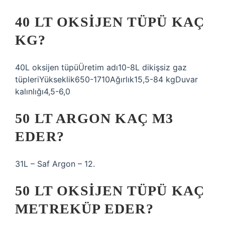
40 LT OKSIJEN TÜPÜ KAÇ
KG?
40L oksijen tüpüÜretim adı10-8L dikişsiz gaz
tüpleriYükseklik650-1710Ağırlık15,5-84 kgDuvar
kalınlığı4,5-6,0
50 LT ARGON KAÇ M3
EDER?
31L – Saf Argon – 12.
50 LT OKSIJEN TÜPÜ KAÇ
METREKÜP EDER?