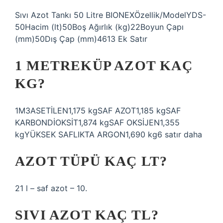
Sıvı Azot Tankı 50 Litre BIONEXÖzellik/ModelYDS-
50Hacim (lt)50Boş Ağırlık (kg)22Boyun Çapı
(mm)50Dış Çap (mm)4613 Ek Satır
1 METREKÜP AZOT KAÇ
KG?
1M3ASETİLEN1,175 kgSAF AZOT1,185 kgSAF
KARBONDİOKSİT1,874 kgSAF OKSİJEN1,355
kgYÜKSEK SAFLIKTA ARGON1,690 kg6 satır daha
AZOT TÜPÜ KAÇ LT?
21 l – saf azot – 10.
SIVI AZOT KAÇ TL?