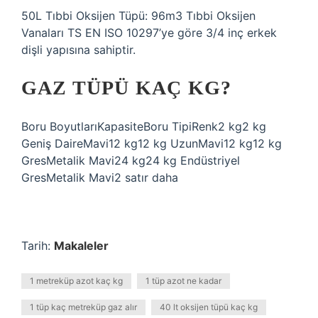
50L Tıbbi Oksijen Tüpü: 96m3 Tıbbi Oksijen
Vanaları TS EN ISO 10297’ye göre 3/4 inç erkek
dişli yapısına sahiptir.
GAZ TÜPÜ KAÇ KG?
Boru BoyutlarıKapasiteBoru TipiRenk2 kg2 kg
Geniş DaireMavi12 kg12 kg UzunMavi12 kg12 kg
GresMetalik Mavi24 kg24 kg Endüstriyel
GresMetalik Mavi2 satır daha
Tarih:
Makaleler
1 metreküp azot kaç kg
1 tüp azot ne kadar
1 tüp kaç metreküp gaz alır
40 lt oksijen tüpü kaç kg