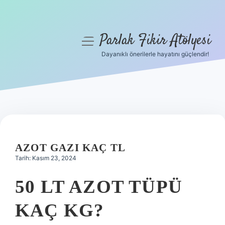
Parlak Fikir Atölyesi
menüyü
aç
Dayanıklı önerilerle hayatını güçlendir!
Anasayfa
Gizlilik Politikası
Yasal Uyarı
Hakkımızda
AZOT GAZI KAÇ TL
Tarih: Kasım 23, 2024
50 LT AZOT TÜPÜ
KAÇ KG?