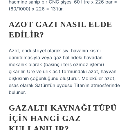
hacmine sahip bir CNG şişesi 60 litre x 226 bar =
(60/1000) x 226 = 13’tür.
AZOT GAZI NASIL ELDE
EDILIR?
Azot, endüstriyel olarak sıvı havanın kısmi
damıtılmasıyla veya gaz halindeki havadan
mekanik olarak (basınçlı ters ozmoz işlemi)
çıkarılır. Üre ve ürik asit formundaki azot, hayvan
dışkısının çoğunluğunu oluşturur. Moleküler azot,
esas olarak Satürn’ün uydusu Titan’ın atmosferinde
bulunur.
GAZALTI KAYNAĞI TÜPÜ
IÇIN HANGI GAZ
KULLANILIR?