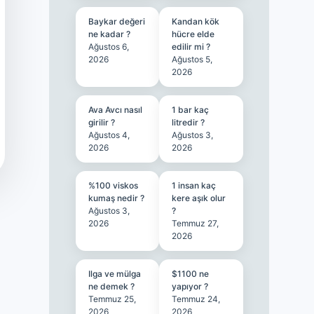
Baykar değeri
Kandan kök
ne kadar ?
hücre elde
Ağustos 6,
edilir mi ?
2026
Ağustos 5,
2026
Ava Avcı nasıl
1 bar kaç
girilir ?
litredir ?
Ağustos 4,
Ağustos 3,
2026
2026
%100 viskos
1 insan kaç
kumaş nedir ?
kere aşık olur
Ağustos 3,
?
2026
Temmuz 27,
2026
Ilga ve mülga
$1100 ne
ne demek ?
yapıyor ?
Temmuz 25,
Temmuz 24,
2026
2026