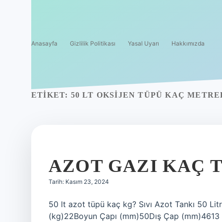
Anasayfa
Gizlilik Politikası
Yasal Uyarı
Hakkımızda
ETIKET:
50 LT OKSIJEN TÜPÜ KAÇ METR
AZOT GAZI KAÇ 
Tarih: Kasım 23, 2024
50 lt azot tüpü kaç kg? Sıvı Azot Tankı 50 L
(kg)22Boyun Çapı (mm)50Dış Çap (mm)4613 E