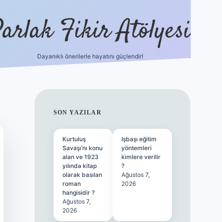
arlak Fikir Atölyesi
Dayanıklı önerilerle hayatını güçlendir!
ilbet ca
SIDEBAR
SON YAZILAR
Kurtuluş
Işbaşı eğitim
Savaşı’nı konu
yöntemleri
alan ve 1923
kimlere verilir
yılında kitap
?
olarak basılan
Ağustos 7,
roman
2026
hangisidir ?
Ağustos 7,
2026