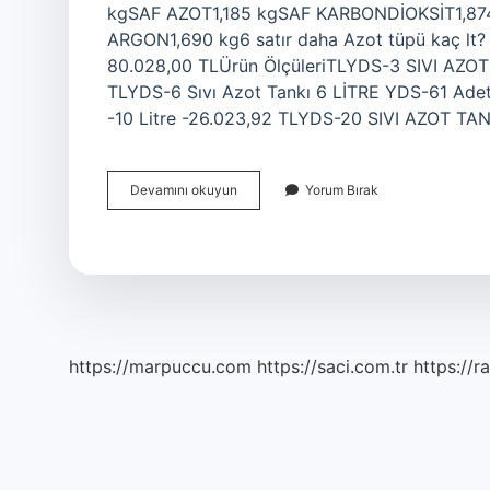
kgSAF AZOT1,185 kgSAF KARBONDİOKSİT1,87
ARGON1,690 kg6 satır daha Azot tüpü kaç lt? 2
80.028,00 TLÜrün ÖlçüleriTLYDS-3 SIVI AZO
TLYDS-6 Sıvı Azot Tankı 6 LİTRE YDS-61 Adet
-10 Litre -26.023,92 TLYDS-20 SIVI AZOT TAN
Azot
Devamını okuyun
Yorum Bırak
Gazı
Kaç
Tl
https://marpuccu.com
https://saci.com.tr
https://r