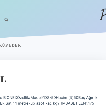
P
EKÜP EDER
TL
itre BIONEXÖzellik/ModelYDS-50Hacim (lt)50Boş Ağırlık
k Satır 1 metreküp azot kaç kg? 1M3ASETİLEN1,175