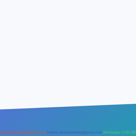
backlinkpaneli@gmail.com
Teams:
forumhizmeti@gmail.com
Whatsapp: 0262 60