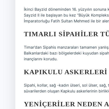
İkinci Bayzid döneminden 16. yüzyılın sonuna 
Sayzid II ile başlayan bu kez “Büyük Kompleks
İmparatorluğu Fatih Sultan Mehmed ile bir ale
TIMARLI SIPAHILER T
Timar’dan Sipahis manzaraları tamamen yanlış. 
Balkanlardaki bazı bölgelerdeki kuyudan sipahl
inançlarını korudu.
KAPIKULU ASKERLERI
Sipahi, kollar, sağ -kadın ülseri, sol ülser, sağ
süvarilerden oluşan Kapkulu askerlerinin birlikle
YENIÇERILER NEDEN A