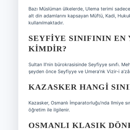
Bazı Müslüman ülkelerde, Ulema terimi sadece 
alt din adamlarını kapsayan Müftü, Kadi, Huku
kullanılmaktadır.
SEYFIYE SINIFININ EN
KIMDIR?
Sultan II’nin bürokrasisinde Seyfiyye sınıfı. 
şeyden önce Seyfiyye ve Umera’nk Vizir-i a’zâ
KAZASKER HANGI SINI
Kazasker, Osmanlı İmparatorluğu’nda Ilmiye sınıf
öğretim ile ilgilenir.
OSMANLI KLASIK DÖN