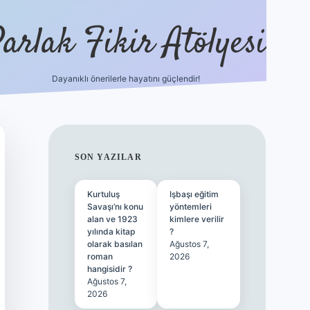
arlak Fikir Atölyesi
Dayanıklı önerilerle hayatını güçlendir!
ilbet casino
SIDEBAR
SON YAZILAR
Kurtuluş
Işbaşı eğitim
Savaşı’nı konu
yöntemleri
alan ve 1923
kimlere verilir
yılında kitap
?
olarak basılan
Ağustos 7,
roman
2026
hangisidir ?
Ağustos 7,
2026