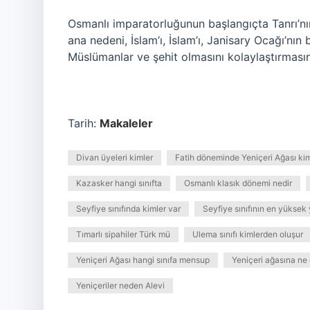
Osmanlı imparatorluğunun başlangıçta Tanrı’nın
ana nedeni, İslam’ı, İslam’ı, Janisary Ocağı’nın 
Müslümanlar ve şehit olmasını kolaylaştırmasını 
Tarih:
Makaleler
Divan üyeleri kimler
Fatih döneminde Yeniçeri Ağası kim
Kazasker hangi sınıfta
Osmanlı klasık dönemi nedir
Seyfiye sınıfında kimler var
Seyfiye sınıfının en yüksek 
Tımarlı sipahiler Türk mü
Ulema sınıfı kimlerden oluşur
Yeniçeri Ağası hangi sınıfa mensup
Yeniçeri ağasına ne 
Yeniçeriler neden Alevi