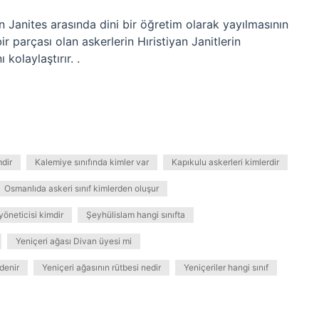
 Janites arasında dini bir öğretim olarak yayılmasının
bir parçası olan askerlerin Hıristiyan Janitlerin
kolaylaştırır. .
dir
Kalemiye sınıfında kimler var
Kapıkulu askerleri kimlerdir
Osmanlıda askeri sınıf kimlerden oluşur
yöneticisi kimdir
Şeyhülislam hangi sınıfta
Yeniçeri ağası Divan üyesi mi
denir
Yeniçeri ağasının rütbesi nedir
Yeniçeriler hangi sınıf