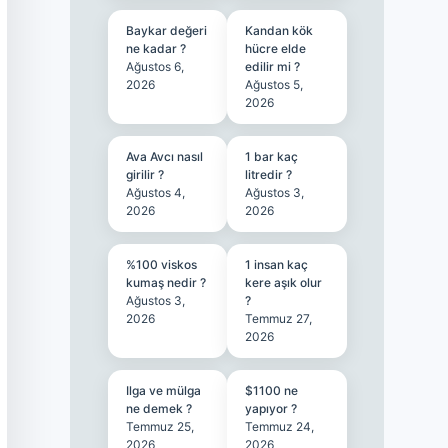
Baykar değeri
Kandan kök
ne kadar ?
hücre elde
Ağustos 6,
edilir mi ?
2026
Ağustos 5,
2026
Ava Avcı nasıl
1 bar kaç
girilir ?
litredir ?
Ağustos 4,
Ağustos 3,
2026
2026
%100 viskos
1 insan kaç
kumaş nedir ?
kere aşık olur
Ağustos 3,
?
2026
Temmuz 27,
2026
Ilga ve mülga
$1100 ne
ne demek ?
yapıyor ?
Temmuz 25,
Temmuz 24,
2026
2026