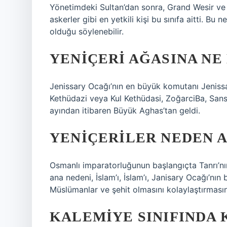
Yönetimdeki Sultan’dan sonra, Grand Wesir ve 
askerler gibi en yetkili kişi bu sınıfa aitti. Bu 
olduğu söylenebilir.
YENIÇERI AĞASINA NE
Jenissary Ocağı’nın en büyük komutanı Jeniss
Kethüdazi veya Kul Kethüdasi, ZoğarciBa, Sa
ayından itibaren Büyük Aghas’tan geldi.
YENIÇERILER NEDEN A
Osmanlı imparatorluğunun başlangıçta Tanrı’nın
ana nedeni, İslam’ı, İslam’ı, Janisary Ocağı’nın 
Müslümanlar ve şehit olmasını kolaylaştırmasını 
KALEMIYE SINIFINDA 