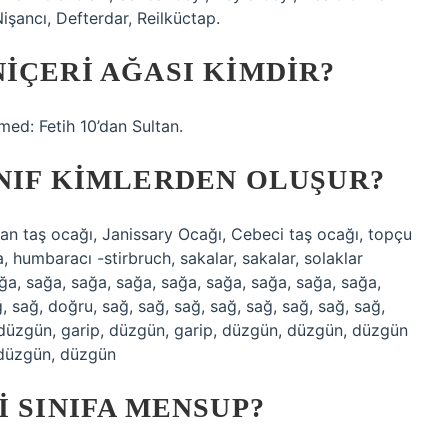
işancı, Defterdar, Reilküctap.
IÇERI AĞASI KIMDIR?
ed: Fetih 10’dan Sultan.
NIF KIMLERDEN OLUŞUR?
yan taş ocağı, Janissary Ocağı, Cebeci taş ocağı, topçu
 humbaracı -stirbruch, sakalar, sakalar, solaklar
sağa, sağa, sağa, sağa, sağa, sağa, sağa, sağa, sağa,
 sağ, doğru, sağ, sağ, sağ, sağ, sağ, sağ, sağ, sağ,
, düzgün, garip, düzgün, garip, düzgün, düzgün, düzgün
, düzgün, düzgün
I SINIFA MENSUP?