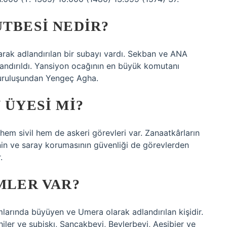
ÜTBESI NEDIR?
rak adlandırılan bir subayı vardı. Sekban ve ANA
landırıldı. Yansiyon ocağının en büyük komutanı
n kuruluşundan Yengeç Agha.
 ÜYESI MI?
em sivil hem de askeri görevleri var. Zanaatkârların
in ve saray korumasının güvenliği de görevlerden
.
IMLER VAR?
mlarında büyüyen ve Umera olarak adlandırılan kişidir.
hiler ve subiskı, Sancakbeyi, Beylerbeyi, Aesibier ve