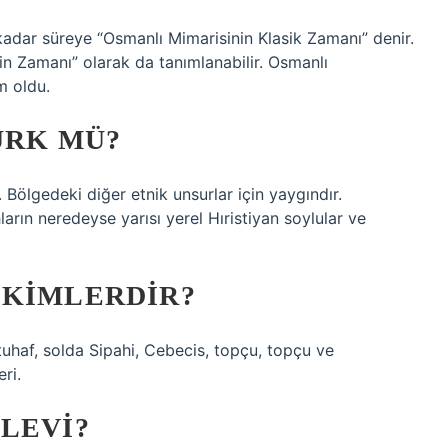
kadar süreye “Osmanlı Mimarisinin Klasik Zamanı” denir.
in Zamanı” olarak da tanımlanabilir. Osmanlı
m oldu.
ÜRK MÜ?
Bölgedeki diğer etnik unsurlar için yaygındır.
arın neredeyse yarısı yerel Hıristiyan soylular ve
 KIMLERDIR?
, tuhaf, solda Sipahi, Cebecis, topçu, topçu ve
ri.
LEVI?