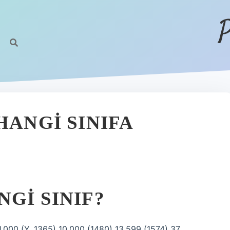
P
HANGI SINIFA
GI SINIF?
<1.000 (Y. 1365) 10.000 (1480) 13.599 (1574) 37.