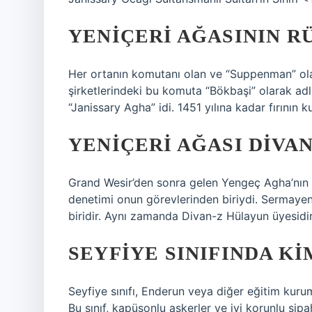
YENIÇERI AĞASININ R
Her ortanın komutanı olan ve “Suppenman” ola
şirketlerindeki bu komuta “Bökbaşi” olarak ad
“Janissary Agha” idi. 1451 yılına kadar fırını
YENIÇERI AĞASI DIVAN
Grand Wesir’den sonra gelen Yengeç Agha’nın h
denetimi onun görevlerinden biriydi. Sermayen
biridir. Aynı zamanda Divan-z Hülayun üyesidir
SEYFIYE SINIFINDA K
Seyfiye sınıfı, Enderun veya diğer eğitim kuru
Bu sınıf, kapüşonlu askerler ve iyi korunlu sipa