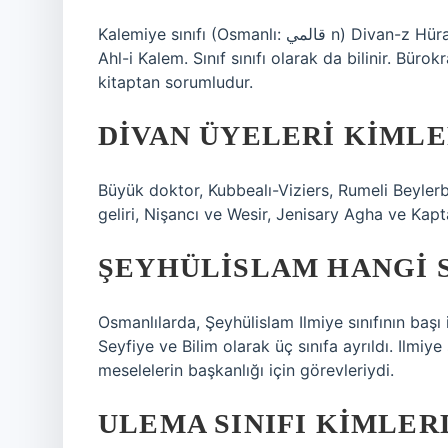
Kalemiye sınıfı (Osmanlı: قالمي n) Divan-z Hürayun’da bulunan sınıflardan biridir. Ortak olmayan isim
Ahl-i Kalem. Sınıf sınıfı olarak da bilinir. Bür
kitaptan sorumludur.
DIVAN ÜYELERI KIMLE
Büyük doktor, Kubbealı-Viziers, Rumeli Beyler
geliri, Nişancı ve Wesir, Jenisary Agha ve Kapta
ŞEYHÜLISLAM HANGI S
Osmanlılarda, Şeyhülislam Ilmiye sınıfının başı 
Seyfiye ve Bilim olarak üç sınıfa ayrıldı. Ilmiye
meselelerin başkanlığı için görevleriydi.
ULEMA SINIFI KIMLER