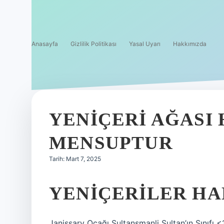
Anasayfa
Gizlilik Politikası
Yasal Uyarı
Hakkımızda
YENIÇERI AĞASI 
MENSUPTUR
Tarih: Mart 7, 2025
YENIÇERILER HAN
Janissary Ocağı Sultansmanli Sultan’ın Sınıfı 