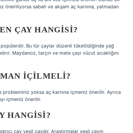
kez öneriliyorsa sabah ve akşam aç karnına, yatmadan
EN ÇAY HANGISI?
popülerdir. Bu tür çaylar düzenli tüketildiğinde yağ
ırır. Maydanoz, tarçın ve mate çayı vücut sıcaklığını
AMAN IÇILMELI?
 probleminiz yoksa aç karnına içmeniz önerilir. Ayrıca
 içmeniz önerilir.
Y HANGISI?
ırıcı çay yeşil çaydır. Araştırmalar yeşil çayın