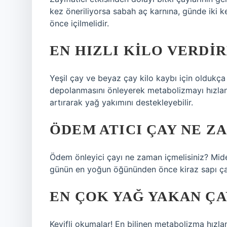
kez öneriliyorsa sabah aç karnına, günde iki 
önce içilmelidir.
EN HIZLI KILO VERDIR
Yeşil çay ve beyaz çay kilo kaybı için oldukça 
depolanmasını önleyerek metabolizmayı hızland
artırarak yağ yakımını destekleyebilir.
ÖDEM ATICI ÇAY NE Z
Ödem önleyici çayı ne zaman içmelisiniz? Mide
günün en yoğun öğününden önce kiraz sapı çayı
EN ÇOK YAĞ YAKAN ÇA
Keyifli okumalar! En bilinen metabolizma hızland