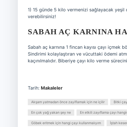
1) 15 günde 5 kilo vermenizi sağlayacak yeşil ç
verebilirsiniz!
SABAH AÇ KARNINA HA
Sabah aç karnına 1 fincan kayısı çayı içmek böl
Sindirimi kolaylaştıran ve vücuttaki ödemi atm
kaçınılmalıdır. Biberiye çayı kilo verme sürecini 
Tarih:
Makaleler
Akşam yatmadan önce zayiflamak için ne içilir
Bitki ça
En çok yağ yakan şey ne
En etkili zayıflama çayı hangi
Göbek eritmek için hangi çayı kullanmalıyım
İştah kese