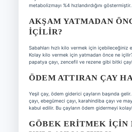
metabolizmayı %4 hızlandırdığını göstermiştir
AKŞAM YATMADAN ÖNC
IÇILIR?
Sabahları hızlı kilo vermek için içebileceğiniz e
Kolay kilo vermek için yatmadan önce ne içilir?
papatya çayı, zencefil ve rezene gibi bitki çayl
ÖDEM ATTIRAN ÇAY H
Yeşil çay, ödem giderici çayların başında gelir.
çayı, ebegümeci çayı, karahindiba çayı ve m
kabul edilir. Bu çayların ödem gidermeyi kolayla
GÖBEK ERITMEK IÇIN 