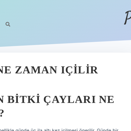
P
NE ZAMAN IÇILIR
 BITKI ÇAYLARI NE
?
ellikle günde üç ila altı kez içilmesi önerilir. Günde bir