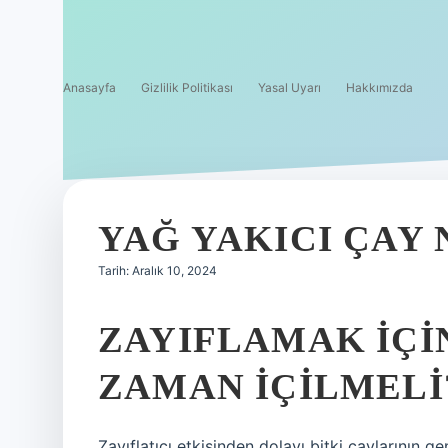
Anasayfa
Gizlilik Politikası
Yasal Uyarı
Hakkımızda
YAĞ YAKICI ÇAY 
Tarih: Aralık 10, 2024
ZAYIFLAMAK IÇIN
ZAMAN IÇILMELI
Zayıflatıcı etkisinden dolayı bitki çaylarının gen