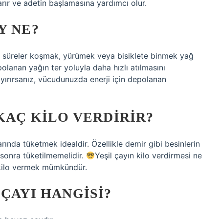
rır ve adetin başlamasına yardımcı olur.
Y NE?
 süreler koşmak, yürümek veya bisiklete binmek yağ
olanan yağın ter yoluyla daha hızlı atılmasını
 ayırırsanız, vücudunuzda enerji için depolanan
KAÇ KILO VERDIRIR?
nda tüketmek idealdir. Özellikle demir gibi besinlerin
sonra tüketilmemelidir.
Yeşil çayın kilo verdirmesi ne
4 kilo vermek mümkündür.
 ÇAYI HANGISI?