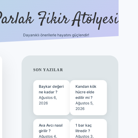
arlak Fikir Atölyesi
Dayanıklı önerilerle hayatını güçlendir!
ilbet casino
SIDEBAR
SON YAZILAR
Baykar değeri
Kandan kök
ne kadar ?
hücre elde
Ağustos 6,
edilir mi ?
2026
Ağustos 5,
2026
Ava Avcı nasıl
1 bar kaç
girilir ?
litredir ?
Ağustos 4,
Ağustos 3,