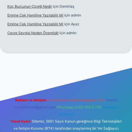
Koç Burcunun Çiçeği Nedir
için
Demirtaş
Emrine Çek Hamiline Yazılabilir Mi
için
admin
Emrine Çek Hamiline Yazılabilir Mi
için
Ayaz
Çevre Sevgisi Neden Önemlidir
için
admin
t casino
Reklam ve İletişim:
E-mail:
backlinkpaneli@gmail.com
Teams:
forumhizmeti@gmail.com
Whatsapp: 0262 606 0 726
Telegram:
@karabul
Yasal Uyarı:
Sitemiz, 5651 Sayılı Kanun gereğince Bilgi Teknolojileri
ve İletişim Kurumu (BTK) tarafından onaylanmış bir Yer Sağlayıcı