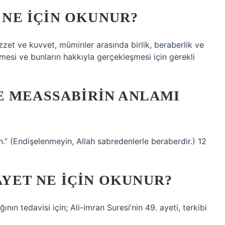
T NE IÇIN OKUNUR?
zet ve kuvvet, müminler arasında birlik, beraberlik ve
si ve bunların hakkıyla gerçekleşmesi için gerekli
E MEASSABIRIN ANLAMI
n.” (Endişelenmeyin, Allah sabredenlerle beraberdir.) 12
 AYET NE IÇIN OKUNUR?
nın tedavisi için; Ali-imran Suresi’nin 49. ayeti, terkibi