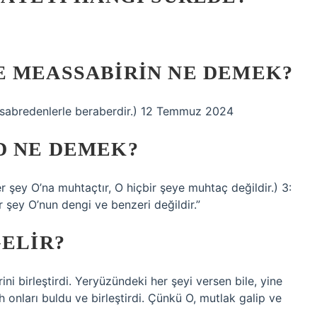
E MEASSABIRIN NE DEMEK?
h sabredenlerle beraberdir.) 12 Temmuz 2024
D NE DEMEK?
” (Her şey O’na muhtaçtır, O hiçbir şeye muhtaç değildir.) 3:
 şey O’nun dengi ve benzeri değildir.”
GELIR?
rini birleştirdi. Yeryüzündeki her şeyi versen bile, yine
h onları buldu ve birleştirdi. Çünkü O, mutlak galip ve