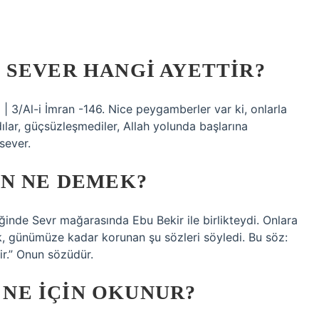
 SEVER HANGI AYETTIR?
i | 3/Al-i İmran -146. Nice peygamberler var ki, onlarla
dılar, güçsüzleşmediler, Allah yolunda başlarına
sever.
IN NE DEMEK?
de Sevr mağarasında Ebu Bekir ile birlikteydi. Onlara
k, günümüze kadar korunan şu sözleri söyledi. Bu söz:
ir.” Onun sözüdür.
T NE IÇIN OKUNUR?