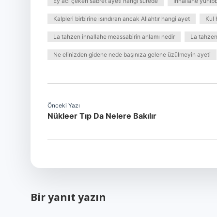
Ey acı çeken sabret âyeti hangi surede
Innallahe yuhib
Kalpleri birbirine ısındıran ancak Allahtır hangi ayet
Kul 
La tahzen innallahe meassabirin anlamı nedir
La tahzen
Ne elinizden gidene nede başınıza gelene üzülmeyin ayeti
Önceki Yazı
Nükleer Tıp Da Nelere Bakılır
Bir yanıt yazın