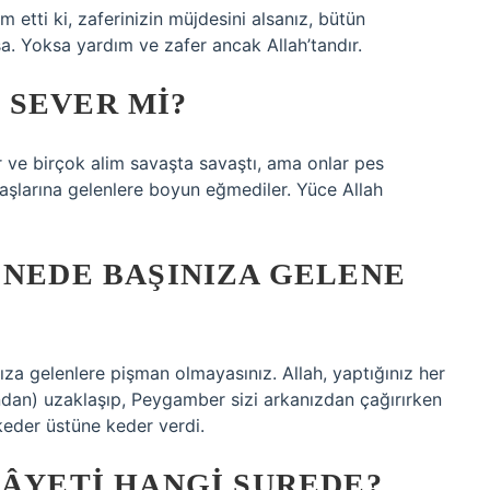
m etti ki, zaferinizin müjdesini alsanız, bütün
sa. Yoksa yardım ve zafer ancak Allah’tandır.
 SEVER MI?
 ve birçok alim savaşta savaştı, ama onlar pes
aşlarına gelenlere boyun eğmediler. Yüce Allah
 NEDE BAŞINIZA GELENE
nıza gelenlere pişman olmayasınız. Allah, yaptığınız her
dan) uzaklaşıp, Peygamber sizi arkanızdan çağırırken
keder üstüne keder verdi.
 ÂYETI HANGI SUREDE?