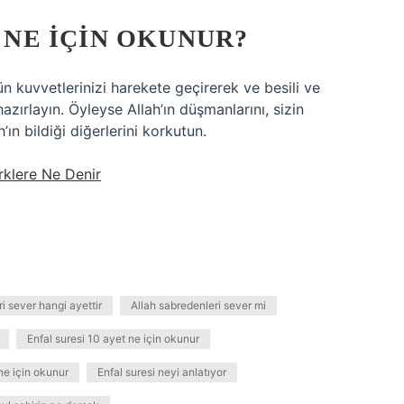
T NE IÇIN OKUNUR?
n kuvvetlerinizi harekete geçirerek ve besili ve
hazırlayın. Öyleyse Allah’ın düşmanlarını, sizin
’ın bildiği diğerlerini korkutun.
rklere Ne Denir
i sever hangi ayettir
Allah sabredenleri sever mi
Enfal suresi 10 ayet ne için okunur
ne için okunur
Enfal suresi neyi anlatıyor