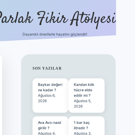
arlak Fikir Atölyesi
Dayanıklı önerilerle hayatını güçlendir!
ilbet casino
SIDEBAR
SON YAZILAR
Baykar değeri
Kandan kök
ne kadar ?
hücre elde
Ağustos 6,
edilir mi ?
2026
Ağustos 5,
2026
Ava Avcı nasıl
1 bar kaç
girilir ?
litredir ?
Ağustos 4,
Ağustos 3,