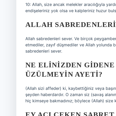
10: Allah, size ancak melekler aracılığıyla yardı
endişeleriniz yok olsa ve kalpleriniz huzur bul
ALLAH SABREDENLERI
Allah sabredenleri sever. Ve birçok peygamber
etmediler, zayıf düşmediler ve Allah yolunda b
sabredenleri sever.
NE ELINIZDEN GIDENE
ÜZÜLMEYIN AYETI?
(Allah sizi affeder) ki, kaybettiğiniz veya başı
şeyden haberdardır. O zaman siz (savaş alanın
hiç kimseye bakmadınız; böylece (Allah) size 
EY ACI ÇEKEN SABRET