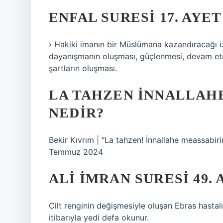
ENFAL SURESI 17. AYE
› Hakiki imanın bir Müslümana kazandıracağı iz
dayanışmanın oluşması, güçlenmesi, devam etme
şartların oluşması.
LA TAHZEN INNALLAH
NEDIR?
Bekir Kıvrım | “La tahzen! İnnallahe meassabiri
Temmuz 2024
ALI İMRAN SURESI 49.
Cilt renginin değişmesiyle oluşan Ebras hastalığı
itibarıyla yedi defa okunur.