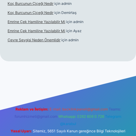
Koç Burcunun Çiçeği Nedir
için
admin
Koç Burcunun Çiçeği Nedir
için
Demirtaş
Emrine Çek Hamiline Yazılabilir Mi
için
admin
Emrine Çek Hamiline Yazılabilir Mi
için
Ayaz
Çevre Sevgisi Neden Önemlidir
için
admin
ino
Reklam ve İletişim:
E-mail:
backlinkpaneli@gmail.com
Teams:
forumhizmeti@gmail.com
Whatsapp: 0262 606 0 726
Telegram:
@karabul
Yasal Uyarı:
Sitemiz, 5651 Sayılı Kanun gereğince Bilgi Teknolojileri