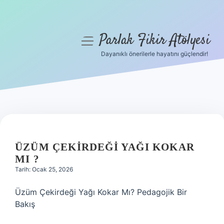
Parlak Fikir Atölyesi
menüyü
aç
Dayanıklı önerilerle hayatını güçlendir!
Anasayfa
Gizlilik Politikası
Yasal Uyarı
Hakkımızda
ÜZÜM ÇEKIRDEĞI YAĞI KOKAR
MI ?
Tarih: Ocak 25, 2026
Üzüm Çekirdeği Yağı Kokar Mı? Pedagojik Bir
Bakış