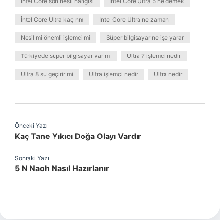
Intel Core son nesil hangisi
Intel Core Ultra 5 ne demek
İntel Core Ultra kaç nm
Intel Core Ultra ne zaman
Nesil mi önemli işlemci mi
Süper bilgisayar ne işe yarar
Türkiyede süper bilgisayar var mı
Ultra 7 işlemci nedir
Ultra 8 su geçirir mi
Ultra işlemci nedir
Ultra nedir
Önceki Yazı
Kaç Tane Yıkıcı Doğa Olayı Vardır
Sonraki Yazı
5 N Naoh Nasıl Hazırlanır