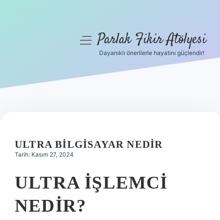
Parlak Fikir Atölyesi
menüyü
aç
Dayanıklı önerilerle hayatını güçlendir!
Anasayfa
Gizlilik Politikası
Yasal Uyarı
Hakkımızda
ULTRA BILGISAYAR NEDIR
Tarih: Kasım 27, 2024
ULTRA IŞLEMCI
NEDIR?