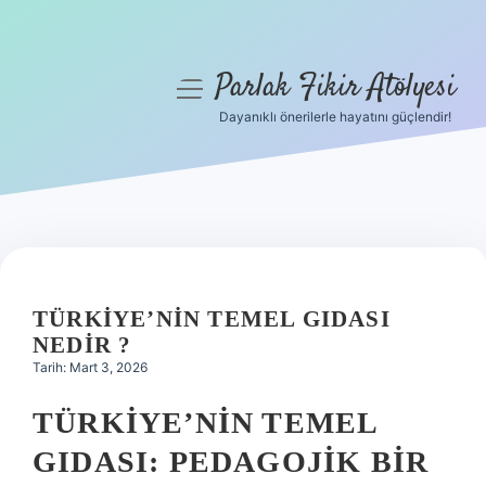
Parlak Fikir Atölyesi
menüyü
aç
Dayanıklı önerilerle hayatını güçlendir!
Anasayfa
Gizlilik Politikası
Yasal Uyarı
Hakkımızda
TÜRKIYE’NIN TEMEL GIDASI
NEDIR ?
Tarih: Mart 3, 2026
TÜRKIYE’NIN TEMEL
GIDASI: PEDAGOJIK BIR