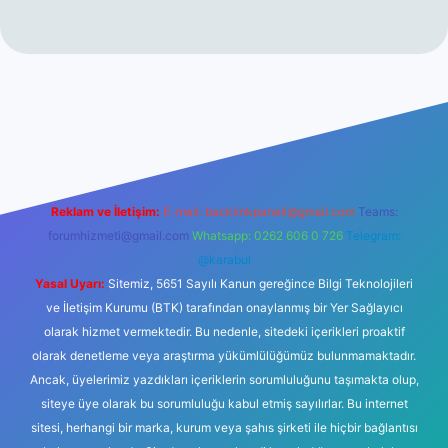
ilbet casino
Reklam ve İletişim:
E-mail:
backlinkpaneli@gmail.com
Teams:
forumhizmeti@gmail.com
Whatsapp: 0262 606 0 726
Telegram:
@karabul
Yasal Uyarı:
Sitemiz, 5651 Sayılı Kanun gereğince Bilgi Teknolojileri
ve İletişim Kurumu (BTK) tarafından onaylanmış bir Yer Sağlayıcı
olarak hizmet vermektedir. Bu nedenle, sitedeki içerikleri proaktif
olarak denetleme veya araştırma yükümlülüğümüz bulunmamaktadır.
Ancak, üyelerimiz yazdıkları içeriklerin sorumluluğunu taşımakta olup,
siteye üye olarak bu sorumluluğu kabul etmiş sayılırlar. Bu internet
sitesi, herhangi bir marka, kurum veya şahıs şirketi ile hiçbir bağlantısı