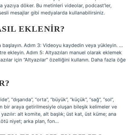
 yazıya döker. Bu metinleri videolar, podcast’ler,
sli mesajlar gibi medyalarda kullanabilirsiniz.
ASIL EKLENIR?
a başlayın. Adım 3: Videoyu kaydedin veya yükleyin. …
tre ekleyin. Adım 5: Altyazıları manuel olarak eklemek
ılar için “Altyazılar” özelliğini kullanın. Daha fazla öğe
R?
eride”, “dışarıda”, “orta”, “büyük”, “küçük”, “sağ”, “sol”,
rinin bir araya getirilmesiyle oluşan bileşik kelimeler ve
 yazılır: alt komite, alt başlık; üst kat, üst küme; ana
 kötü niyet; arka plan, fon…