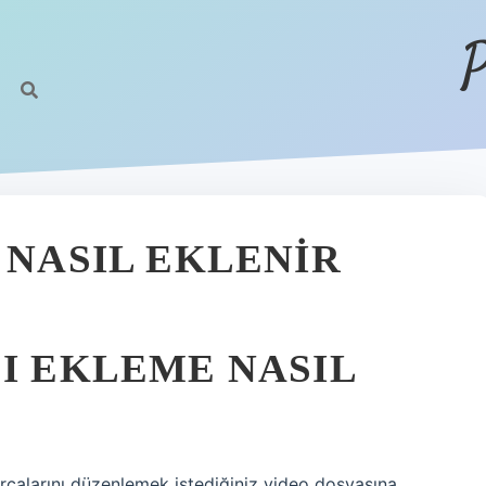
P
 NASIL EKLENIR
ZI EKLEME NASIL
arçalarını düzenlemek istediğiniz video dosyasına