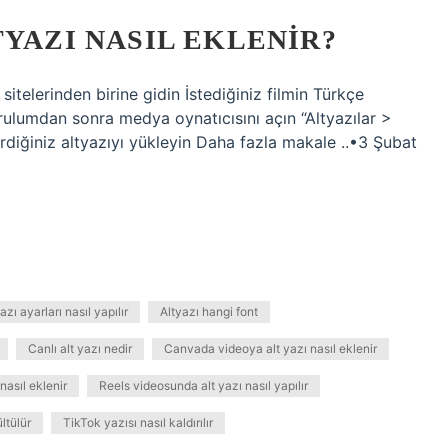
TYAZI NASIL EKLENIR?
sitelerinden birine gidin İstediğiniz filmin Türkçe
Kurulumdan sonra medya oynatıcısını açın “Altyazılar >
rdiğiniz altyazıyı yükleyin Daha fazla makale ..•3 Şubat
azı ayarları nasıl yapılır
Altyazı hangi font
Canlı alt yazı nedir
Canvada videoya alt yazı nasıl eklenir
 nasıl eklenir
Reels videosunda alt yazı nasıl yapılır
ltülür
TikTok yazısı nasıl kaldırılır