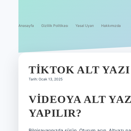
Anasayfa
Gizlilik Politikası
Yasal Uyarı
Hakkımızda
TIKTOK ALT YAZI
Tarih: Ocak 13, 2025
VIDEOYA ALT YA
YAPILIR?
Bilgisayarınızda sürün. Oturum açın. Altyazı p