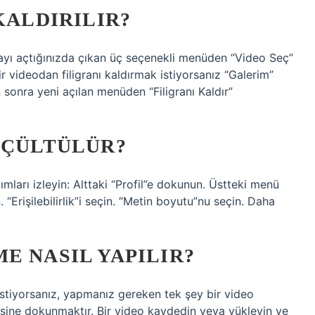
KALDIRILIR?
ayı açtığınızda çıkan üç seçenekli menüden “Video Seç”
 videodan filigranı kaldırmak istiyorsanız “Galerim”
 sonra yeni açılan menüden “Filigranı Kaldır”
ÜÇÜLTÜLÜR?
mları izleyin: Alttaki “Profil”e dokunun. Üstteki menü
 “Erişilebilirlik”i seçin. “Metin boyutu”nu seçin. Daha
E NASIL YAPILIR?
istiyorsanız, yapmanız gereken tek şey bir video
esine dokunmaktır. Bir video kaydedin veya yükleyin ve