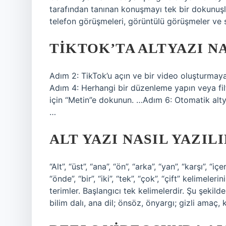
tarafından tanınan konuşmayı tek bir dokunuşla
telefon görüşmeleri, görüntülü görüşmeler ve se
TIKTOK’TA ALTYAZI N
Adım 2: TikTok’u açın ve bir video oluşturmay
Adım 4: Herhangi bir düzenleme yapın veya fil
için “Metin”e dokunun. …Adım 6: Otomatik altyaz
…
ALT YAZI NASIL YAZILI
“Alt”, “üst”, “ana”, “ön”, “arka”, “yan”, “karşı”, “iç
“önde”, “bir”, “iki”, “tek”, “çok”, “çift” kelimele
terimler. Başlangıcı tek kelimelerdir. Şu şekilde
bilim dalı, ana dil; önsöz, önyargı; gizli amaç,