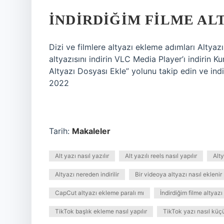
İNDIRDIĞIM FILME AL
Dizi ve filmlere altyazı ekleme adımları Altyazı 
altyazısını indirin VLC Media Player’ı indirin 
Altyazı Dosyası Ekle” yolunu takip edin ve indi
2022
Tarih:
Makaleler
Alt yazı nasıl yazılır
Alt yazılı reels nasıl yapılır
Alty
Altyazı nereden indirilir
Bir videoya altyazı nasıl eklenir
CapCut altyazı ekleme paralı mı
İndirdiğim filme altyazı
TikTok başlık ekleme nasıl yapılır
TikTok yazı nasıl küçü