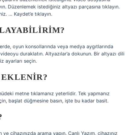
ayın. Düzenlemek istediğiniz altyazı parçasına tıklayın.
niz. … Kaydet’e tıklayın.
RLAYABILIRIM?
’lerde, oyun konsollarında veya medya aygıtlarında
 videoyu duraklatın. Altyazılar’a dokunun. Bir altyazı dili
iz ayarları seçin.
L EKLENIR?
üdeki metne tıklamanız yeterlidir. Tek yapmanız
çin, başlat düğmesine basın, işte bu kadar basit.
?
in ve cihazınızda arama yapın. Canlı Yazım, cihazınız