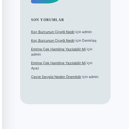
SON YORUMLAR
Koç Burcunun Çiçeği Nedir
için
admin
Koç Burcunun Çiçeği Nedir
için
Demirtaş
Emrine Çek Hamiline Yazılabilir Mi
için
admin
Emrine Çek Hamiline Yazılabilir Mi
için
Ayaz
Çevre Sevgisi Neden Önemlidir
için
admin