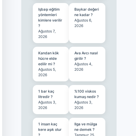
Işbaşı eğitim
Baykar değeri
yöntemleri
ne kadar ?
kimlere verilir
Ağustos 6,
?
2026
Ağustos 7,
2026
Kandan kök
Ava Avcı nasıl
hücre elde
girilir ?
edilir mi ?
Ağustos 4,
Ağustos 5,
2026
2026
1 bar kaç
%100 viskos
litredir ?
kumaş nedir ?
Ağustos 3,
Ağustos 3,
2026
2026
1 insan kaç
Ilga ve mülga
kere aşık olur
ne demek ?
?
Temmuz 25,