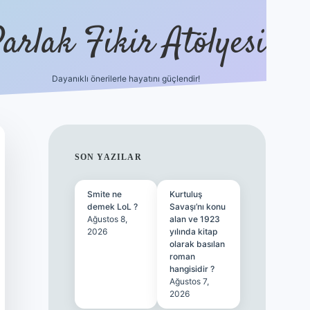
arlak Fikir Atölyesi
Dayanıklı önerilerle hayatını güçlendir!
ilbet casino
SIDEBAR
SON YAZILAR
Smite ne
Kurtuluş
demek LoL ?
Savaşı’nı konu
Ağustos 8,
alan ve 1923
2026
yılında kitap
olarak basılan
roman
hangisidir ?
Ağustos 7,
2026