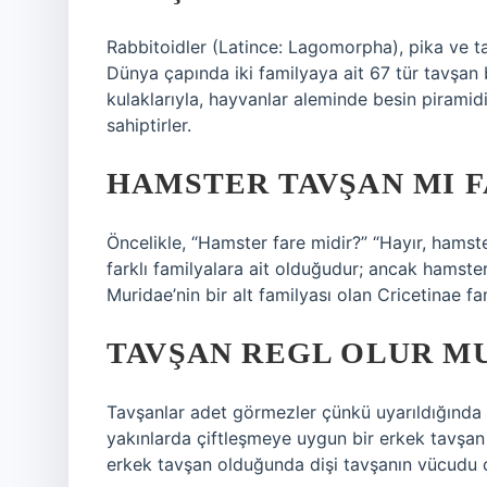
Rabbitoidler (Latince: Lagomorpha), pika ve t
Dünya çapında iki familyaya ait 67 tür tavşan
kulaklarıyla, hayvanlar aleminde besin piramidin
sahiptirler.
HAMSTER TAVŞAN MI F
Öncelikle, “Hamster fare midir?” “Hayır, hamster
farklı familyalara ait olduğudur; ancak hamste
Muridae’nin bir alt familyası olan Cricetinae fa
TAVŞAN REGL OLUR M
Tavşanlar adet görmezler çünkü uyarıldığında 
yakınlarda çiftleşmeye uygun bir erkek tavşan 
erkek tavşan olduğunda dişi tavşanın vücudu 