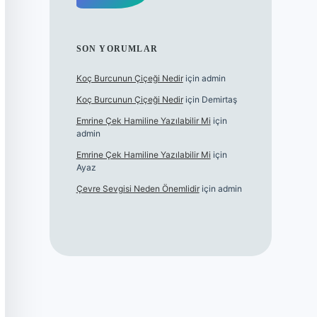
SON YORUMLAR
Koç Burcunun Çiçeği Nedir
için
admin
Koç Burcunun Çiçeği Nedir
için
Demirtaş
Emrine Çek Hamiline Yazılabilir Mi
için
admin
Emrine Çek Hamiline Yazılabilir Mi
için
Ayaz
Çevre Sevgisi Neden Önemlidir
için
admin