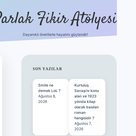
arlak Fikir Atölyesi
Dayanıklı önerilerle hayatını güçlendir!
ilbet casino
SIDEBAR
SON YAZILAR
Smite ne
Kurtuluş
demek LoL ?
Savaşı’nı konu
Ağustos 8,
alan ve 1923
2026
yılında kitap
olarak basılan
roman
hangisidir ?
Ağustos 7,
2026