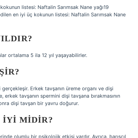
üç kokunun listesi: Naftalin Sarımsak Nane yağı19
ilen en iyi üç kokunun listesi: Naftalin Sarımsak Nane
ILDIR?
r ortalama 5 ila 12 yıl yaşayabilirler.
ŞIR?
 gerçekleşir. Erkek tavşanın üreme organı ve dişi
e, erkek tavşanın spermini dişi tavşana bırakmasının
onra dişi tavşan bir yavru doğurur.
IYI MIDIR?
nde olumlu bir psikolojik etkisi vardır. Ayrıca, barışçıl