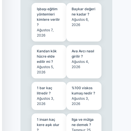
Işbaşı eğitim
Baykar değeri
yöntemleri
ne kadar ?
kimlere verilir
Ağustos 6,
?
2026
Ağustos 7,
2026
Kandan kök
Ava Avcı nasıl
hücre elde
girilir ?
edilir mi ?
Ağustos 4,
Ağustos 5,
2026
2026
1 bar kaç
%100 viskos
litredir ?
kumaş nedir ?
Ağustos 3,
Ağustos 3,
2026
2026
1 insan kaç
Ilga ve mülga
kere aşık olur
ne demek ?
?
Temmuz 25,