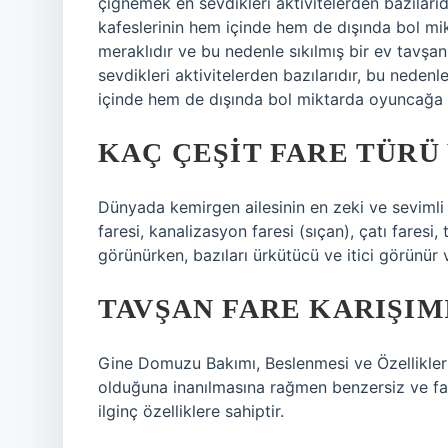
çiğnemek en sevdikleri aktivitelerden bazılarıd
kafeslerinin hem içinde hem de dışında bol mik
meraklıdır ve bu nedenle sıkılmış bir ev tavşa
sevdikleri aktivitelerden bazılarıdır, bu nedenl
içinde hem de dışında bol miktarda oyuncağa ih
KAÇ ÇEŞIT FARE TÜRÜ
Dünyada kemirgen ailesinin en zeki ve sevimli ya
faresi, kanalizasyon faresi (sıçan), çatı faresi, 
görünürken, bazıları ürkütücü ve itici görünür v
TAVŞAN FARE KARIŞIM
Gine Domuzu Bakımı, Beslenmesi ve Özellikleri
olduğuna inanılmasına rağmen benzersiz ve far
ilginç özelliklere sahiptir.