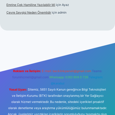
Emrine Çek Hamiline Yazılabilir Mi
için
Ayaz
Çevre Sevgisi Neden Önemlidir
için
admin
ilbet casino
Reklam ve İletişim:
E-mail:
backlinkpaneli@gmail.com
Teams:
forumhizmeti@gmail.com
Whatsapp: 0262 606 0 726
Telegram:
@karabul
Yasal Uyarı:
Sitemiz, 5651 Sayılı Kanun gereğince Bilgi Teknolojileri
ve İletişim Kurumu (BTK) tarafından onaylanmış bir Yer Sağlayıcı
olarak hizmet vermektedir. Bu nedenle, sitedeki içerikleri proaktif
olarak denetleme veya araştırma yükümlülüğümüz bulunmamaktadır.
Ancak, üyelerimiz yazdıkları içeriklerin sorumluluğunu taşımakta olup,