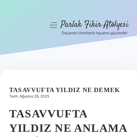
Parlak Fikir Atölyesi
menüyü
aç
Dayanıklı önerilerle hayatını güçlendir!
Anasayfa
Gizlilik Politikası
Yasal Uyarı
Hakkımızda
TASAVVUFTA YILDIZ NE DEMEK
Tarih: Ağustos 26, 2025
TASAVVUFTA
YILDIZ NE ANLAMA