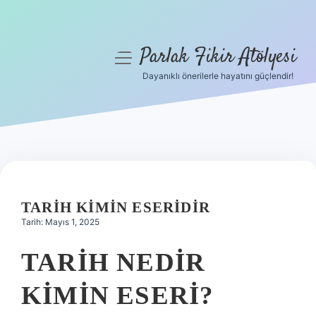
Parlak Fikir Atölyesi
menüyü
aç
Dayanıklı önerilerle hayatını güçlendir!
Anasayfa
Gizlilik Politikası
Yasal Uyarı
Hakkımızda
TARIH KIMIN ESERIDIR
Tarih: Mayıs 1, 2025
TARIH NEDIR
KIMIN ESERI?