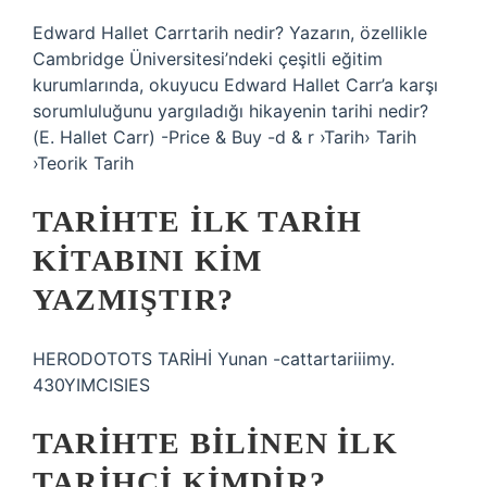
Edward Hallet Carrtarih nedir? Yazarın, özellikle
Cambridge Üniversitesi’ndeki çeşitli eğitim
kurumlarında, okuyucu Edward Hallet Carr’a karşı
sorumluluğunu yargıladığı hikayenin tarihi nedir?
(E. Hallet Carr) -Price & Buy -d & r ›Tarih› Tarih
›Teorik Tarih
TARIHTE ILK TARIH
KITABINI KIM
YAZMIŞTIR?
HERODOTOTS TARİHİ Yunan -cattartariiimy.
430YIMCISIES
TARIHTE BILINEN ILK
TARIHÇI KIMDIR?