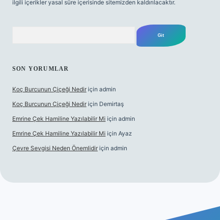
ilgili içerikler yasal süre içerisinde sitemizden kaldırılacaktır.
Arama
SON YORUMLAR
Koç Burcunun Çiçeği Nedir
için
admin
Koç Burcunun Çiçeği Nedir
için
Demirtaş
Emrine Çek Hamiline Yazılabilir Mi
için
admin
Emrine Çek Hamiline Yazılabilir Mi
için
Ayaz
Çevre Sevgisi Neden Önemlidir
için
admin
t casino