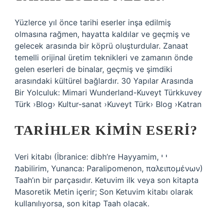
Yüzlerce yıl önce tarihi eserler inşa edilmiş
olmasına rağmen, hayatta kaldılar ve geçmiş ve
gelecek arasında bir köprü oluşturdular. Zanaat
temelli orijinal üretim teknikleri ve zamanın önde
gelen eserleri de binalar, geçmiş ve şimdiki
arasındaki kültürel bağlardır. 30 Yapılar Arasında
Bir Yolculuk: Mimari Wunderland-Kuveyt Türkkuvey
Türk ›Blog› Kultur-sanat ›Kuveyt Türk› Blog ›Katran
TARIHLER KIMIN ESERI?
Veri kitabı (İbranice: dibh’re Hayyamim, י י
מabilirim, Yunanca: Paralipomenon, παλειπομένων)
Taah’ın bir parçasıdır. Ketuvim ilk veya son kitapta
Masoretik Metin içerir; Son Ketuvim kitabı olarak
kullanılıyorsa, son kitap Taah olacak.