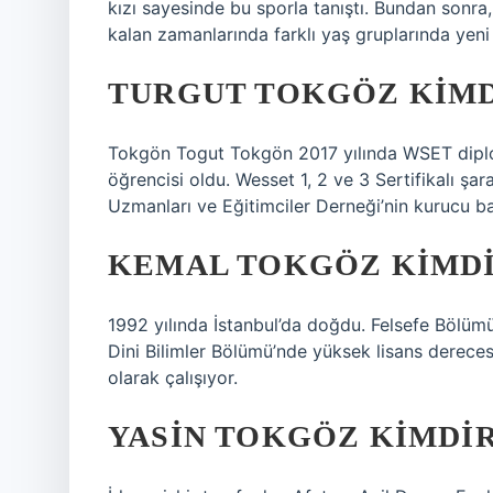
kızı sayesinde bu sporla tanıştı. Bundan sonr
kalan zamanlarında farklı yaş gruplarında yeni 
TURGUT TOKGÖZ KIMD
Tokgön Togut Tokgön 2017 yılında WSET diplo
öğrencisi oldu. Wesset 1, 2 ve 3 Sertifikalı şar
Uzmanları ve Eğitimciler Derneği’nin kurucu ba
KEMAL TOKGÖZ KIMD
1992 yılında İstanbul’da doğdu. Felsefe Bölüm
Dini Bilimler Bölümü’nde yüksek lisans dereces
olarak çalışıyor.
YASIN TOKGÖZ KIMDI