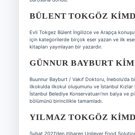
BÜLENT TOKGÖZ KIMD
Evli Tokgez Bülent İngilizce ve Arapça konuşuy
için kategorilerde birçok eser yazan ve ilk ese
kitapları yayınlayan bir yazardır.
GÜNNUR BAYBURT KIM
Buunnur Bayburt / Vakıf Doktoru, İnebolu’da bi
ilkokulda ilkokul oluşumunu ve İstanbul Kızlar
İstanbul Belediye Konservatuarı’nın balya ve p
bölümünü birincilikle tamamladı.
YILMAZ TOKGÖZ KIMD
Şubat 2021’den itibaren Unilever Food Solutio