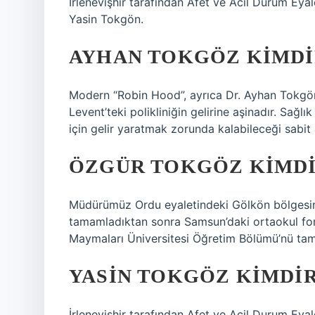
İrlenevişhir tarafından Afet ve Acil Durum Eyale
Yasin Tokgön.
AYHAN TOKGÖZ KIMDI
Modern “Robin Hood”, ayrıca Dr. Ayhan Tokgön,
Levent’teki polikliniğin gelirine aşinadır. Sağ
için gelir yaratmak zorunda kalabileceği sabit
ÖZGÜR TOKGÖZ KIMDI
Müdürümüz Ordu eyaletindeki Gölkön bölgesinin
tamamladıktan sonra Samsun’daki ortaokul f
Maymaları Üniversitesi Öğretim Bölümü’nü ta
YASIN TOKGÖZ KIMDI
İrlenevişhir tarafından Afet ve Acil Durum Eyale