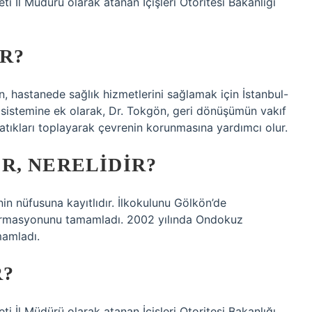
ti İl Müdürü olarak atanan İçişleri Otoritesi Bakanlığı
R?
 hastanede sağlık hizmetlerini sağlamak için İstanbul-
lık sistemine ek olarak, Dr. Tokgön, geri dönüşümün vakıf
 atıkları toplayarak çevrenin korunmasına yardımcı olur.
R, NERELIDIR?
 nüfusuna kayıtlıdır. İlkokulunu Gölkön’de
ormasyonunu tamamladı. 2002 yılında Ondokuz
mamladı.
R?
ti İl Müdürü olarak atanan İçişleri Otoritesi Bakanlığı