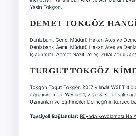
Yasin Tokgön.
DEMET TOKGÖZ HANGI
Denizbank Genel Müdürü Hakan Ateş ve Demet T
Denizbank Genel Müdürü Hakan Ateş ve Deni
İş adamları Ahmet Nazif ve eşi Zülal Zorlu Ateş,
TURGUT TOKGÖZ KIMD
Tokgön Togut Tokgön 2017 yılında WSET diplo
öğrencisi oldu. Wesset 1, 2 ve 3 Sertifikalı şar
Uzmanları ve Eğitimciler Derneği’nin kurucu ba
Tavsiyeli Bağlantılar:
Rüyada Kovalaması Ne A