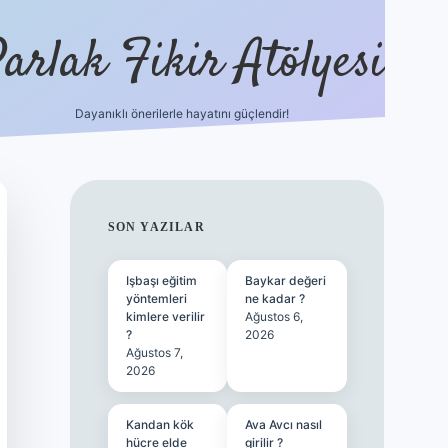
arlak Fikir Atölyesi
Dayanıklı önerilerle hayatını güçlendir!
ilbet casino
SIDEBAR
SON YAZILAR
Işbaşı eğitim
Baykar değeri
yöntemleri
ne kadar ?
kimlere verilir
Ağustos 6,
?
2026
Ağustos 7,
2026
Kandan kök
Ava Avcı nasıl
hücre elde
girilir ?