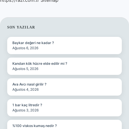
https://razi.com.tr
Sitemap
SIDEBAR
SON YAZILAR
Baykar değeri ne kadar ?
Ağustos 6, 2026
Kandan kök hücre elde edilir mi ?
Ağustos 5, 2026
Ava Avcı nasıl girilir ?
Ağustos 4, 2026
1 bar kaç litredir ?
Ağustos 3, 2026
%100 viskos kumaş nedir ?