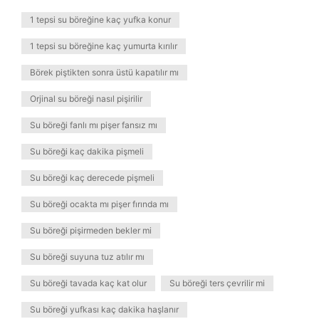
1 tepsi su böreğine kaç yufka konur
1 tepsi su böreğine kaç yumurta kırılır
Börek piştikten sonra üstü kapatılır mı
Orjinal su böreği nasıl pişirilir
Su böreği fanlı mı pişer fansız mı
Su böreği kaç dakika pişmeli
Su böreği kaç derecede pişmeli
Su böreği ocakta mı pişer fırında mı
Su böreği pişirmeden bekler mi
Su böreği suyuna tuz atılır mı
Su böreği tavada kaç kat olur
Su böreği ters çevrilir mi
Su böreği yufkası kaç dakika haşlanır