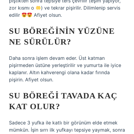
piştikten sonra tepsiye ters çevrilir (eşim yapıyor,
zor kısmı o
) ve tekrar pişirilir. Dilimlenip servis
edilir
Afiyet olsun.
SU BÖREĞININ YÜZÜNE
NE SÜRÜLÜR?
Daha sonra işlem devam eder. Üst katman
pişirmeden üstüne yerleştirilir ve yumurta ile iyice
kaplanır. Altın kahverengi olana kadar fırında
pişirin. Afiyet olsun.
SU BÖREĞI TAVADA KAÇ
KAT OLUR?
Sadece 3 yufka ile katlı bir görünüm elde etmek
mümkün. İşin sırrı ilk yufkayı tepsiye yaymak, sonra