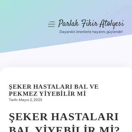
Parlak Fikir Atölyesi
menüyü
aç
Dayanıklı önerilerle hayatını güçlendir!
Anasayfa
Gizlilik Politikası
Yasal Uyarı
Hakkımızda
ŞEKER HASTALARI BAL VE
PEKMEZ YIYEBILIR MI
Tarih: Mayıs 2, 2025
ŞEKER HASTALARI
BAL YIYEBILIR MI?