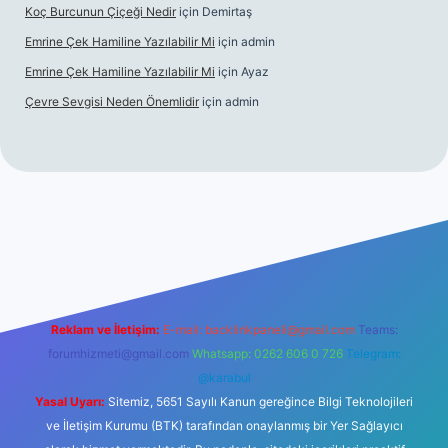
Koç Burcunun Çiçeği Nedir
için
Demirtaş
Emrine Çek Hamiline Yazılabilir Mi
için
admin
Emrine Çek Hamiline Yazılabilir Mi
için
Ayaz
Çevre Sevgisi Neden Önemlidir
için
admin
o
Reklam ve İletişim:
E-mail:
backlinkpaneli@gmail.com
Teams:
forumhizmeti@gmail.com
Whatsapp: 0262 606 0 726
Telegram:
@karabul
Yasal Uyarı:
Sitemiz, 5651 Sayılı Kanun gereğince Bilgi Teknolojileri
ve İletişim Kurumu (BTK) tarafından onaylanmış bir Yer Sağlayıcı