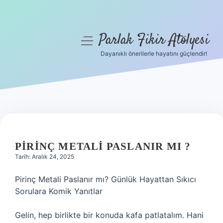
Parlak Fikir Atölyesi
menüyü
aç
Dayanıklı önerilerle hayatını güçlendir!
Anasayfa
Gizlilik Politikası
Yasal Uyarı
Hakkımızda
PIRINÇ METALI PASLANIR MI ?
Tarih: Aralık 24, 2025
Pirinç Metali Paslanır mı? Günlük Hayattan Sıkıcı
Sorulara Komik Yanıtlar
Gelin, hep birlikte bir konuda kafa patlatalım. Hani