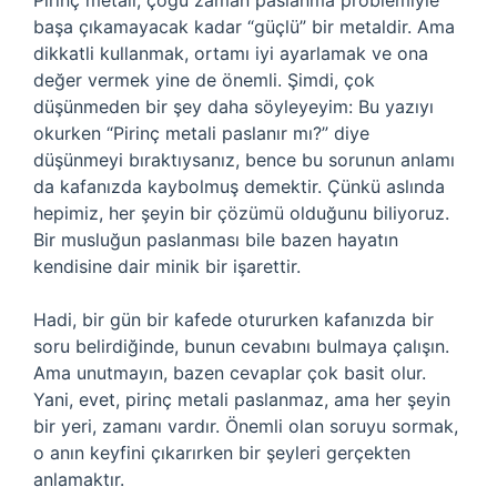
Pirinç metali, çoğu zaman paslanma problemiyle
başa çıkamayacak kadar “güçlü” bir metaldir. Ama
dikkatli kullanmak, ortamı iyi ayarlamak ve ona
değer vermek yine de önemli. Şimdi, çok
düşünmeden bir şey daha söyleyeyim: Bu yazıyı
okurken “Pirinç metali paslanır mı?” diye
düşünmeyi bıraktıysanız, bence bu sorunun anlamı
da kafanızda kaybolmuş demektir. Çünkü aslında
hepimiz, her şeyin bir çözümü olduğunu biliyoruz.
Bir musluğun paslanması bile bazen hayatın
kendisine dair minik bir işarettir.
Hadi, bir gün bir kafede otururken kafanızda bir
soru belirdiğinde, bunun cevabını bulmaya çalışın.
Ama unutmayın, bazen cevaplar çok basit olur.
Yani, evet, pirinç metali paslanmaz, ama her şeyin
bir yeri, zamanı vardır. Önemli olan soruyu sormak,
o anın keyfini çıkarırken bir şeyleri gerçekten
anlamaktır.