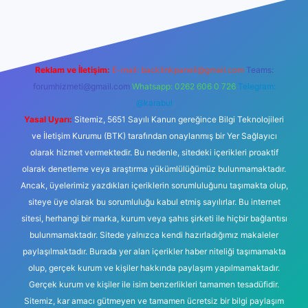
casino
Reklam ve İletişim:
E-mail:
backlinkpaneli@gmail.com
Teams:
forumhizmeti@gmail.com
Whatsapp: 0262 606 0 726
Telegram:
@karabul
Yasal Uyarı:
Sitemiz, 5651 Sayılı Kanun gereğince Bilgi Teknolojileri
ve İletişim Kurumu (BTK) tarafından onaylanmış bir Yer Sağlayıcı
olarak hizmet vermektedir. Bu nedenle, sitedeki içerikleri proaktif
olarak denetleme veya araştırma yükümlülüğümüz bulunmamaktadır.
Ancak, üyelerimiz yazdıkları içeriklerin sorumluluğunu taşımakta olup,
siteye üye olarak bu sorumluluğu kabul etmiş sayılırlar. Bu internet
sitesi, herhangi bir marka, kurum veya şahıs şirketi ile hiçbir bağlantısı
bulunmamaktadır. Sitede yalnızca kendi hazırladığımız makaleler
paylaşılmaktadır. Burada yer alan içerikler haber niteliği taşımamakta
olup, gerçek kurum ve kişiler hakkında paylaşım yapılmamaktadır.
Gerçek kurum ve kişiler ile isim benzerlikleri tamamen tesadüfidir.
Sitemiz, kar amacı gütmeyen ve tamamen ücretsiz bir bilgi paylaşım