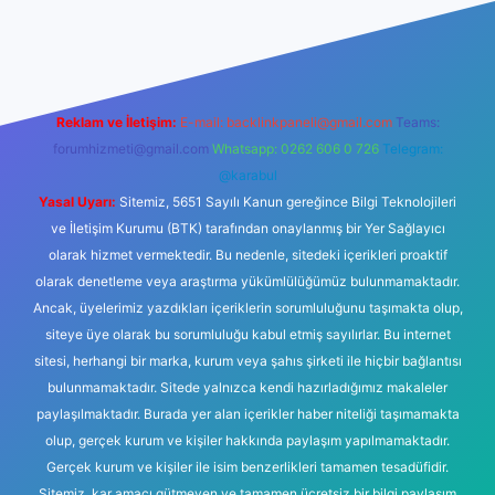
 casino
Reklam ve İletişim:
E-mail:
backlinkpaneli@gmail.com
Teams:
forumhizmeti@gmail.com
Whatsapp: 0262 606 0 726
Telegram:
@karabul
Yasal Uyarı:
Sitemiz, 5651 Sayılı Kanun gereğince Bilgi Teknolojileri
ve İletişim Kurumu (BTK) tarafından onaylanmış bir Yer Sağlayıcı
olarak hizmet vermektedir. Bu nedenle, sitedeki içerikleri proaktif
olarak denetleme veya araştırma yükümlülüğümüz bulunmamaktadır.
Ancak, üyelerimiz yazdıkları içeriklerin sorumluluğunu taşımakta olup,
siteye üye olarak bu sorumluluğu kabul etmiş sayılırlar. Bu internet
sitesi, herhangi bir marka, kurum veya şahıs şirketi ile hiçbir bağlantısı
bulunmamaktadır. Sitede yalnızca kendi hazırladığımız makaleler
paylaşılmaktadır. Burada yer alan içerikler haber niteliği taşımamakta
olup, gerçek kurum ve kişiler hakkında paylaşım yapılmamaktadır.
Gerçek kurum ve kişiler ile isim benzerlikleri tamamen tesadüfidir.
Sitemiz, kar amacı gütmeyen ve tamamen ücretsiz bir bilgi paylaşım