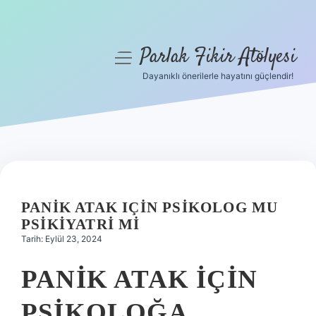
Parlak Fikir Atölyesi
menüyü
aç
Dayanıklı önerilerle hayatını güçlendir!
Anasayfa
Gizlilik Politikası
Yasal Uyarı
Hakkımızda
PANIK ATAK IÇIN PSIKOLOG MU
PSIKIYATRI MI
Tarih: Eylül 23, 2024
PANIK ATAK IÇIN
PSIKOLOĞA