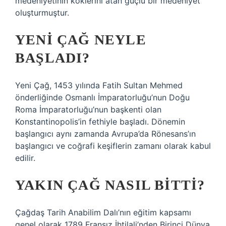
medeniyetinin köklerini atan güçlü bir medeniyet
oluşturmuştur.
YENI ÇAĞ NEYLE
BAŞLADI?
Yeni Çağ, 1453 yılında Fatih Sultan Mehmed
önderliğinde Osmanlı İmparatorluğu’nun Doğu
Roma İmparatorluğu’nun başkenti olan
Konstantinopolis’in fethiyle başladı. Dönemin
başlangıcı aynı zamanda Avrupa’da Rönesans’ın
başlangıcı ve coğrafi keşiflerin zamanı olarak kabul
edilir.
YAKIN ÇAĞ NASIL BITTI?
Çağdaş Tarih Anabilim Dalı’nın eğitim kapsamı
genel olarak 1789 Fransız İhtilali’nden Birinci Dünya