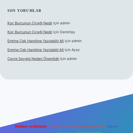
SON YORUMLAR
Koç Burcunun Çiçeği Nedir
için
admin
Koç Burcunun Çiçeği Nedir
için
Demirtaş
Emrine Çek Hamiline Yazılabilir Mi
için
admin
Emrine Çek Hamiline Yazılabilir Mi
için
Ayaz
Çevre Sevgisi Neden Önemlidir
için
admin
o
Reklam ve İletişim:
E-mail:
backlinkpaneli@gmail.com
Teams: