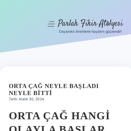
Parlak Fikir Atölyesi
menüyü
aç
Dayanıklı önerilerle hayatını güçlendir!
Anasayfa
Gizlilik Politikası
Yasal Uyarı
Hakkımızda
ORTA ÇAĞ NEYLE BAŞLADI
NEYLE BITTI
Tarih: Aralık 30, 2024
ORTA ÇAĞ HANGI
OLAYLA BAŞLAR