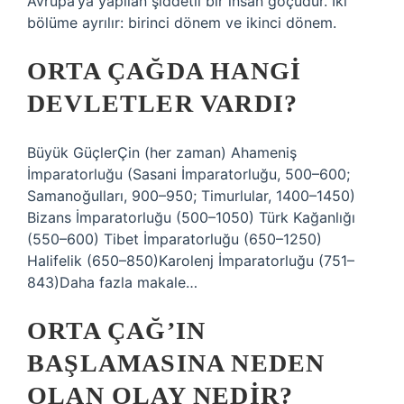
Avrupa’ya yapılan şiddetli bir insan göçüdür. İki
bölüme ayrılır: birinci dönem ve ikinci dönem.
ORTA ÇAĞDA HANGI
DEVLETLER VARDI?
Büyük GüçlerÇin (her zaman) Ahameniş
İmparatorluğu (Sasani İmparatorluğu, 500–600;
Samanoğulları, 900–950; Timurlular, 1400–1450)
Bizans İmparatorluğu (500–1050) Türk Kağanlığı
(550–600) Tibet İmparatorluğu (650–1250)
Halifelik (650–850)Karolenj İmparatorluğu (751–
843)Daha fazla makale…
ORTA ÇAĞ’IN
BAŞLAMASINA NEDEN
OLAN OLAY NEDIR?