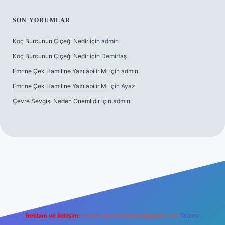
SON YORUMLAR
Koç Burcunun Çiçeği Nedir
için
admin
Koç Burcunun Çiçeği Nedir
için
Demirtaş
Emrine Çek Hamiline Yazılabilir Mi
için
admin
Emrine Çek Hamiline Yazılabilir Mi
için
Ayaz
Çevre Sevgisi Neden Önemlidir
için
admin
no
Reklam ve İletişim:
E-mail:
backlinkpaneli@gmail.com
Teams: