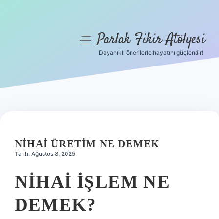
Parlak Fikir Atölyesi
menüyü
aç
Dayanıklı önerilerle hayatını güçlendir!
Anasayfa
Gizlilik Politikası
Yasal Uyarı
Hakkımızda
NIHAI ÜRETIM NE DEMEK
Tarih: Ağustos 8, 2025
NIHAI IŞLEM NE
DEMEK?