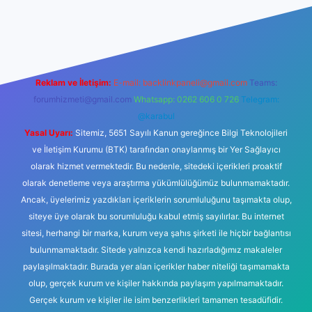
bet casino
Reklam ve İletişim:
E-mail:
backlinkpaneli@gmail.com
Teams:
forumhizmeti@gmail.com
Whatsapp: 0262 606 0 726
Telegram:
@karabul
Yasal Uyarı:
Sitemiz, 5651 Sayılı Kanun gereğince Bilgi Teknolojileri
ve İletişim Kurumu (BTK) tarafından onaylanmış bir Yer Sağlayıcı
olarak hizmet vermektedir. Bu nedenle, sitedeki içerikleri proaktif
olarak denetleme veya araştırma yükümlülüğümüz bulunmamaktadır.
Ancak, üyelerimiz yazdıkları içeriklerin sorumluluğunu taşımakta olup,
siteye üye olarak bu sorumluluğu kabul etmiş sayılırlar. Bu internet
sitesi, herhangi bir marka, kurum veya şahıs şirketi ile hiçbir bağlantısı
bulunmamaktadır. Sitede yalnızca kendi hazırladığımız makaleler
paylaşılmaktadır. Burada yer alan içerikler haber niteliği taşımamakta
olup, gerçek kurum ve kişiler hakkında paylaşım yapılmamaktadır.
Gerçek kurum ve kişiler ile isim benzerlikleri tamamen tesadüfidir.