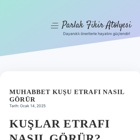
Parlak Fikir Atölyesi
menüyü
aç
Dayanıklı önerilerle hayatını güçlendir!
Anasayfa
Gizlilik Politikası
Yasal Uyarı
Hakkımızda
MUHABBET KUŞU ETRAFI NASIL
GÖRÜR
Tarih: Ocak 14, 2025
KUŞLAR ETRAFI
NASIL GÖRÜR?