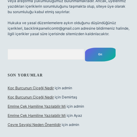
veya araştırma yükümlülüğümüz bulunmamaktadır. Ancak, üyelerimiz
yazdıkları içeriklerin sorumluluğunu taşımakta olup, siteye üye olarak
bu sorumluluğu kabul etmiş sayılırlar.
Hukuka ve yasal düzenlemelere aykırı olduğunu düşündüğünüz
içerikleri,
backlinkpanelicomtr@gmail.com
adresine bildirmeniz halinde,
ilgili içerikler yasal süre içerisinde sitemizden kaldırılacaktır.
Arama
SON YORUMLAR
Koç Burcunun Çiçeği Nedir
için
admin
Koç Burcunun Çiçeği Nedir
için
Demirtaş
Emrine Çek Hamiline Yazılabilir Mi
için
admin
Emrine Çek Hamiline Yazılabilir Mi
için
Ayaz
Çevre Sevgisi Neden Önemlidir
için
admin