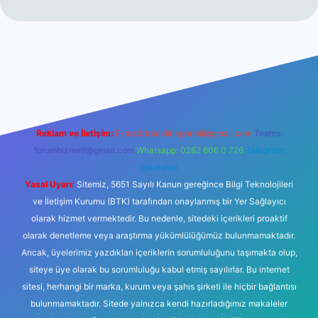
no
Reklam ve İletişim:
E-mail:
backlinkpaneli@gmail.com
Teams:
forumhizmeti@gmail.com
Whatsapp: 0262 606 0 726
Telegram:
@karabul
Yasal Uyarı:
Sitemiz, 5651 Sayılı Kanun gereğince Bilgi Teknolojileri
ve İletişim Kurumu (BTK) tarafından onaylanmış bir Yer Sağlayıcı
olarak hizmet vermektedir. Bu nedenle, sitedeki içerikleri proaktif
olarak denetleme veya araştırma yükümlülüğümüz bulunmamaktadır.
Ancak, üyelerimiz yazdıkları içeriklerin sorumluluğunu taşımakta olup,
siteye üye olarak bu sorumluluğu kabul etmiş sayılırlar. Bu internet
sitesi, herhangi bir marka, kurum veya şahıs şirketi ile hiçbir bağlantısı
bulunmamaktadır. Sitede yalnızca kendi hazırladığımız makaleler