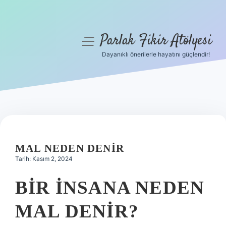
Parlak Fikir Atölyesi
menüyü
aç
Dayanıklı önerilerle hayatını güçlendir!
Anasayfa
Gizlilik Politikası
Yasal Uyarı
Hakkımızda
MAL NEDEN DENIR
Tarih: Kasım 2, 2024
BIR INSANA NEDEN
MAL DENIR?