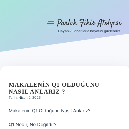
Parlak Fikir Atölyesi
menüyü
aç
Dayanıklı önerilerle hayatını güçlendir!
Anasayfa
Gizlilik Politikası
Yasal Uyarı
Hakkımızda
MAKALENIN Q1 OLDUĞUNU
NASIL ANLARIZ ?
Tarih: Nisan 2, 2026
Makalenin Q1 Olduğunu Nasıl Anlarız?
Q1 Nedir, Ne Değildir?