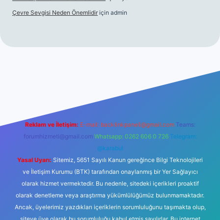
Çevre Sevgisi Neden Önemlidir
için
admin
sino
Reklam ve İletişim:
E-mail:
backlinkpaneli@gmail.com
Teams:
forumhizmeti@gmail.com
Whatsapp: 0262 606 0 726
Telegram:
@karabul
Yasal Uyarı:
Sitemiz, 5651 Sayılı Kanun gereğince Bilgi Teknolojileri
ve İletişim Kurumu (BTK) tarafından onaylanmış bir Yer Sağlayıcı
olarak hizmet vermektedir. Bu nedenle, sitedeki içerikleri proaktif
olarak denetleme veya araştırma yükümlülüğümüz bulunmamaktadır.
Ancak, üyelerimiz yazdıkları içeriklerin sorumluluğunu taşımakta olup,
siteye üye olarak bu sorumluluğu kabul etmiş sayılırlar. Bu internet