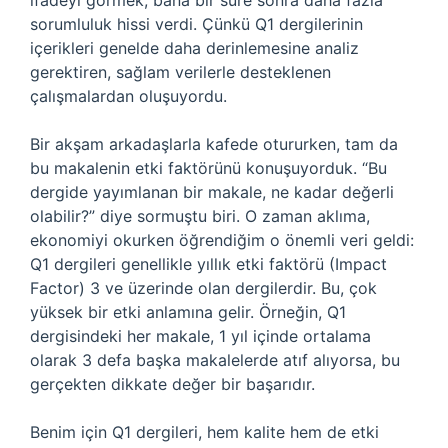
ifadeyi görmek, bana bir süre sonra daha fazla
sorumluluk hissi verdi. Çünkü Q1 dergilerinin
içerikleri genelde daha derinlemesine analiz
gerektiren, sağlam verilerle desteklenen
çalışmalardan oluşuyordu.
Bir akşam arkadaşlarla kafede otururken, tam da
bu makalenin etki faktörünü konuşuyorduk. “Bu
dergide yayımlanan bir makale, ne kadar değerli
olabilir?” diye sormuştu biri. O zaman aklıma,
ekonomiyi okurken öğrendiğim o önemli veri geldi:
Q1 dergileri genellikle yıllık etki faktörü (Impact
Factor) 3 ve üzerinde olan dergilerdir. Bu, çok
yüksek bir etki anlamına gelir. Örneğin, Q1
dergisindeki her makale, 1 yıl içinde ortalama
olarak 3 defa başka makalelerde atıf alıyorsa, bu
gerçekten dikkate değer bir başarıdır.
Benim için Q1 dergileri, hem kalite hem de etki